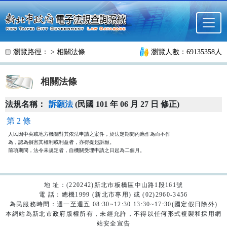
跳至主要內容
瀏覽路徑： >
相關法條
瀏覽人數：69135358人
相關法條
法規名稱：
訴願法
(民國 101 年 06 月 27 日 修正)
第 2 條
人民因中央或地方機關對其依法申請之案件，於法定期間內應作為而不作

為，認為損害其權利或利益者，亦得提起訴願。

前項期間，法令未規定者，自機關受理申請之日起為二個月。
地 址：(220242)新北市板橋區中山路1段161號
電 話：總機1999 (新北市專用) 或 (02)2960-3456
為民服務時間：週一至週五 08:30~12:30 13:30~17:30(國定假日除外)
本網站為新北市政府版權所有，未經允許，不得以任何形式複製和採用網
站安全宣告