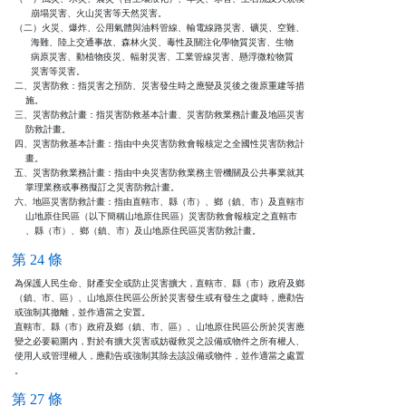
      崩塌災害、火山災害等天然災害。

（二）火災、爆炸、公用氣體與油料管線、輸電線路災害、礦災、空難、

      海難、陸上交通事故、森林火災、毒性及關注化學物質災害、生物

      病原災害、動植物疫災、輻射災害、工業管線災害、懸浮微粒物質

      災害等災害。

二、災害防救：指災害之預防、災害發生時之應變及災後之復原重建等措

    施。

三、災害防救計畫：指災害防救基本計畫、災害防救業務計畫及地區災害

    防救計畫。

四、災害防救基本計畫：指由中央災害防救會報核定之全國性災害防救計

    畫。

五、災害防救業務計畫：指由中央災害防救業務主管機關及公共事業就其

    掌理業務或事務擬訂之災害防救計畫。

六、地區災害防救計畫：指由直轄市、縣（市）、鄉（鎮、市）及直轄市

    山地原住民區（以下簡稱山地原住民區）災害防救會報核定之直轄市

    、縣（市）、鄉（鎮、市）及山地原住民區災害防救計畫。
第 24 條
為保護人民生命、財產安全或防止災害擴大，直轄市、縣（市）政府及鄉

（鎮、市、區）、山地原住民區公所於災害發生或有發生之虞時，應勸告

或強制其撤離，並作適當之安置。

直轄市、縣（市）政府及鄉（鎮、市、區）、山地原住民區公所於災害應

變之必要範圍內，對於有擴大災害或妨礙救災之設備或物件之所有權人、

使用人或管理權人，應勸告或強制其除去該設備或物件，並作適當之處置

。
第 27 條