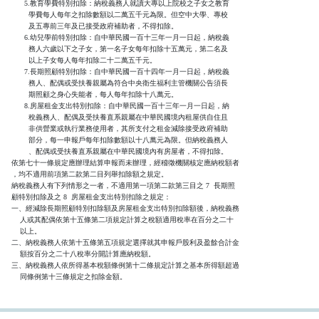
      5.教育學費特別扣除：納稅義務人就讀大專以上院校之子女之教育

        學費每人每年之扣除數額以二萬五千元為限。但空中大學、專校

        及五專前三年及已接受政府補助者，不得扣除。

      6.幼兒學前特別扣除：自中華民國一百十三年一月一日起，納稅義

        務人六歲以下之子女，第一名子女每年扣除十五萬元，第二名及

        以上子女每人每年扣除二十二萬五千元。

      7.長期照顧特別扣除：自中華民國一百十四年一月一日起，納稅義

        務人、配偶或受扶養親屬為符合中央衛生福利主管機關公告須長

        期照顧之身心失能者，每人每年扣除十八萬元。

      8.房屋租金支出特別扣除：自中華民國一百十三年一月一日起，納

        稅義務人、配偶及受扶養直系親屬在中華民國境內租屋供自住且

        非供營業或執行業務使用者，其所支付之租金減除接受政府補助

        部分，每一申報戶每年扣除數額以十八萬元為限。但納稅義務人

        、配偶或受扶養直系親屬在中華民國境內有房屋者，不得扣除。

依第七十一條規定應辦理結算申報而未辦理，經稽徵機關核定應納稅額者

，均不適用前項第二款第二目列舉扣除額之規定。

納稅義務人有下列情形之一者，不適用第一項第二款第三目之 7  長期照

顧特別扣除及之 8  房屋租金支出特別扣除之規定：

一、經減除長期照顧特別扣除額及房屋租金支出特別扣除額後，納稅義務

    人或其配偶依第十五條第二項規定計算之稅額適用稅率在百分之二十

    以上。

二、納稅義務人依第十五條第五項規定選擇就其申報戶股利及盈餘合計金

    額按百分之二十八稅率分開計算應納稅額。

三、納稅義務人依所得基本稅額條例第十二條規定計算之基本所得額超過

    同條例第十三條規定之扣除金額。