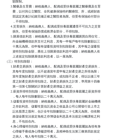
        額限制。

      3.醫藥及生育費：納稅義務人、配偶或受扶養親屬之醫藥費及生育

        費，以付與公立醫院、全民健康保險特約醫療院、所，或經財政

        部認定其會計紀錄完備正確之醫院者為限。但受有保險給付部分

        ，不得扣除。

      4.災害損失：納稅義務人、配偶或受扶養親屬遭受不可抗力之災害

        損失。但受有保險賠償或救濟金部分，不得扣除。

      5.購屋借款利息：納稅義務人、配偶及受扶養親屬購買自用住宅，

        向金融機構借款所支付之利息，其每一申報戶每年扣除數額以三

        十萬元為限。但申報有儲蓄投資特別扣除額者，其申報之儲蓄投

        資特別扣除金額，應在上項購屋借款利息中減除；納稅義務人依

        上述規定扣除購屋借款利息者，以一屋為限。

（三）特別扣除額：

      1.財產交易損失：納稅義務人、配偶及受扶養親屬財產交易損失，

        其每年度扣除額，以不超過當年度申報之財產交易之所得為限；

        當年度無財產交易所得可資扣除，或扣除不足者，得以以後三年

        度之財產交易所得扣除之。財產交易損失之計算，準用第十四條

        第一項第七類關於計算財產交易增益之規定。

      2.薪資所得特別扣除：納稅義務人、配偶或受扶養親屬之薪資所得

        ，每人每年扣除數額以二十萬元為限。

      3.儲蓄投資特別扣除：納稅義務人、配偶及受扶養親屬於金融機構

        之存款利息、儲蓄性質信託資金之收益及公司公開發行並上市之

        記名股票之股利，合計全年扣除數額以二十七萬元為限。但依郵

        政儲金匯兌法規定免稅之存簿儲金利息及本法規定分離課稅之利

        息，不包括在內。

      4.身心障礙特別扣除：納稅義務人、配偶或受扶養親屬如為領有身

        心障礙手冊或身心障礙證明者，及精神衛生法第三條第四款規定

        之病人，每人每年扣除二十萬元。
