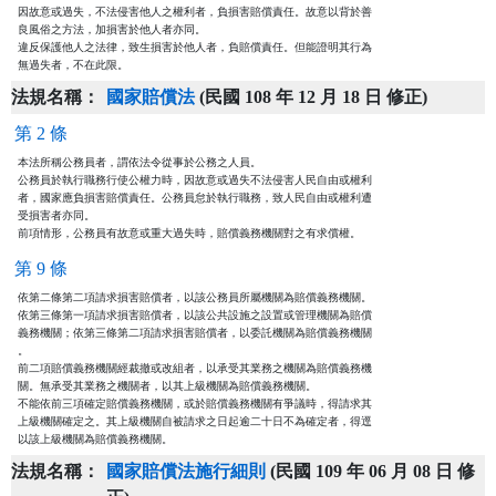
因故意或過失，不法侵害他人之權利者，負損害賠償責任。故意以背於善

良風俗之方法，加損害於他人者亦同。

違反保護他人之法律，致生損害於他人者，負賠償責任。但能證明其行為

無過失者，不在此限。
法規名稱：
國家賠償法
(民國 108 年 12 月 18 日 修正)
第 2 條
本法所稱公務員者，謂依法令從事於公務之人員。

公務員於執行職務行使公權力時，因故意或過失不法侵害人民自由或權利

者，國家應負損害賠償責任。公務員怠於執行職務，致人民自由或權利遭

受損害者亦同。

第 9 條
依第二條第二項請求損害賠償者，以該公務員所屬機關為賠償義務機關。

依第三條第一項請求損害賠償者，以該公共設施之設置或管理機關為賠償

義務機關；依第三條第二項請求損害賠償者，以委託機關為賠償義務機關

。

前二項賠償義務機關經裁撤或改組者，以承受其業務之機關為賠償義務機

關。無承受其業務之機關者，以其上級機關為賠償義務機關。

不能依前三項確定賠償義務機關，或於賠償義務機關有爭議時，得請求其

上級機關確定之。其上級機關自被請求之日起逾二十日不為確定者，得逕

以該上級機關為賠償義務機關。
法規名稱：
國家賠償法施行細則
(民國 109 年 06 月 08 日 修