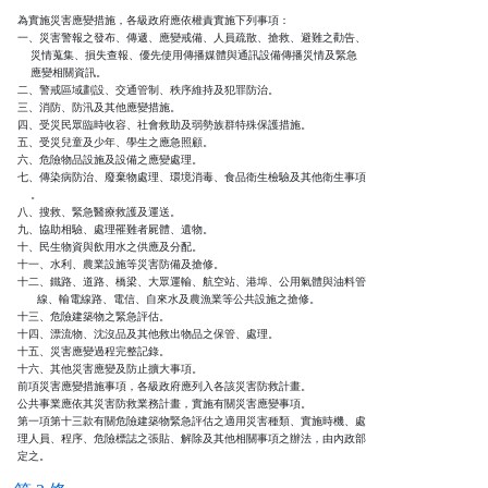
為實施災害應變措施，各級政府應依權責實施下列事項：

一、災害警報之發布、傳遞、應變戒備、人員疏散、搶救、避難之勸告、

    災情蒐集、損失查報、優先使用傳播媒體與通訊設備傳播災情及緊急

    應變相關資訊。

二、警戒區域劃設、交通管制、秩序維持及犯罪防治。

三、消防、防汛及其他應變措施。

四、受災民眾臨時收容、社會救助及弱勢族群特殊保護措施。

五、受災兒童及少年、學生之應急照顧。

六、危險物品設施及設備之應變處理。

七、傳染病防治、廢棄物處理、環境消毒、食品衛生檢驗及其他衛生事項

    。

八、搜救、緊急醫療救護及運送。

九、協助相驗、處理罹難者屍體、遺物。

十、民生物資與飲用水之供應及分配。

十一、水利、農業設施等災害防備及搶修。

十二、鐵路、道路、橋梁、大眾運輸、航空站、港埠、公用氣體與油料管

      線、輸電線路、電信、自來水及農漁業等公共設施之搶修。

十三、危險建築物之緊急評估。

十四、漂流物、沈沒品及其他救出物品之保管、處理。

十五、災害應變過程完整記錄。

十六、其他災害應變及防止擴大事項。

前項災害應變措施事項，各級政府應列入各該災害防救計畫。

公共事業應依其災害防救業務計畫，實施有關災害應變事項。

第一項第十三款有關危險建築物緊急評估之適用災害種類、實施時機、處

理人員、程序、危險標誌之張貼、解除及其他相關事項之辦法，由內政部

定之。