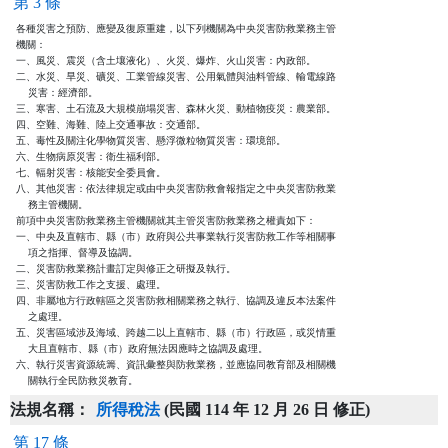
第 3 條
各種災害之預防、應變及復原重建，以下列機關為中央災害防救業務主管

機關：

一、風災、震災（含土壤液化）、火災、爆炸、火山災害：內政部。

二、水災、旱災、礦災、工業管線災害、公用氣體與油料管線、輸電線路

    災害：經濟部。

三、寒害、土石流及大規模崩塌災害、森林火災、動植物疫災：農業部。

四、空難、海難、陸上交通事故：交通部。

五、毒性及關注化學物質災害、懸浮微粒物質災害：環境部。

六、生物病原災害：衛生福利部。

七、輻射災害：核能安全委員會。

八、其他災害：依法律規定或由中央災害防救會報指定之中央災害防救業

    務主管機關。

前項中央災害防救業務主管機關就其主管災害防救業務之權責如下：

一、中央及直轄市、縣（市）政府與公共事業執行災害防救工作等相關事

    項之指揮、督導及協調。

二、災害防救業務計畫訂定與修正之研擬及執行。

三、災害防救工作之支援、處理。

四、非屬地方行政轄區之災害防救相關業務之執行、協調及違反本法案件

    之處理。

五、災害區域涉及海域、跨越二以上直轄市、縣（市）行政區，或災情重

    大且直轄市、縣（市）政府無法因應時之協調及處理。

六、執行災害資源統籌、資訊彙整與防救業務，並應協同教育部及相關機

    關執行全民防救災教育。
法規名稱：
所得稅法
(民國 114 年 12 月 26 日 修正)
第 17 條