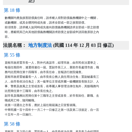
正)
第 18 條
數機關均應負損害賠償責任時，請求權人得對賠償義務機關中之一機關，

或數機關，或其全體同時或先後，請求全部或一部之損害賠償。

前項情形，請求權人如同時或先後向賠償義務機關請求全部或一部之賠償

時，應載明其已向其他賠償義務機關請求賠償之金額或申請回復原狀之內

法規名稱：
地方制度法
(民國 114 年 12 月 03 日 修正)
第 55 條
直轄市政府置市長一人，對外代表該市，綜理市政，由市民依法選舉之，

每屆任期四年，連選得連任一屆。置副市長三人，襄助市長處理市政，職

務均比照簡任第十四職等，由市長任命，並報請行政院備查。

直轄市政府置秘書長一人，由市長依公務人員任用法任免；置副秘書長三

人，由市長依法任免之；其一級單位主管或所屬一級機關首長除主計、人

事、警察及政風之主管或首長，依專屬人事管理法律任免外，其餘職務均

比照簡任第十三職等，由市長任免之。

副市長及職務比照簡任第十三職等之主管或首長，於市長卸任、辭職、去

職或死亡時，隨同離職。

依第一項選出之市長，應於上屆任期屆滿之日宣誓就職。

中華民國一百十四年十一月二十一日修正之第一項及第二項規定，自一百

十五年一月一日施行。
第 58 條
直轄市、市之區公所，置區長一人，由市長依法任用，承市長之命綜理區
