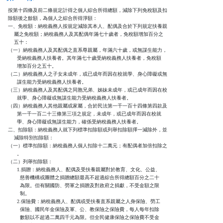
按第十四條及前二條規定計得之個人綜合所得總額，減除下列免稅額及扣

除額後之餘額，為個人之綜合所得淨額：

一、免稅額：納稅義務人按規定減除其本人、配偶及合於下列規定扶養親

    屬之免稅額；納稅義務人及其配偶年滿七十歲者，免稅額增加百分之

    五十：

（一）納稅義務人及其配偶之直系尊親屬，年滿六十歲，或無謀生能力，

      受納稅義務人扶養者。其年滿七十歲受納稅義務人扶養者，免稅額

      增加百分之五十。

（二）納稅義務人之子女未成年，或已成年而因在校就學、身心障礙或無

      謀生能力受納稅義務人扶養者。

（三）納稅義務人及其配偶之同胞兄弟、姊妹未成年，或已成年而因在校

      就學、身心障礙或無謀生能力受納稅義務人扶養者。

（四）納稅義務人其他親屬或家屬，合於民法第一千一百十四條第四款及

      第一千一百二十三條第三項之規定，未成年，或已成年而因在校就

      學、身心障礙或無謀生能力，確係受納稅義務人扶養者。

二、扣除額：納稅義務人就下列標準扣除額或列舉扣除額擇一減除外，並

    減除特別扣除額：

（一）標準扣除額：納稅義務人個人扣除十二萬元；有配偶者加倍扣除之

      。

（二）列舉扣除額：

      1.捐贈：納稅義務人、配偶及受扶養親屬對於教育、文化、公益、

        慈善機構或團體之捐贈總額最高不超過綜合所得總額百分之二十

        為限。但有關國防、勞軍之捐贈及對政府之捐獻，不受金額之限

        制。

      2.保險費：納稅義務人、配偶或受扶養直系親屬之人身保險、勞工

        保險、國民年金保險及軍、公、教保險之保險費，每人每年扣除

        數額以不超過二萬四千元為限。但全民健康保險之保險費不受金
