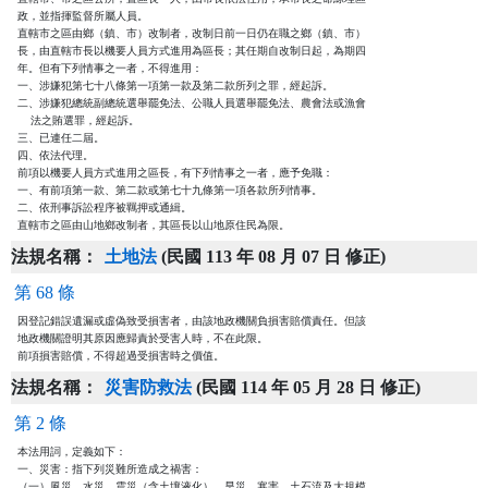
政，並指揮監督所屬人員。

直轄市之區由鄉（鎮、市）改制者，改制日前一日仍在職之鄉（鎮、市）

長，由直轄市長以機要人員方式進用為區長；其任期自改制日起，為期四

年。但有下列情事之一者，不得進用：

一、涉嫌犯第七十八條第一項第一款及第二款所列之罪，經起訴。

二、涉嫌犯總統副總統選舉罷免法、公職人員選舉罷免法、農會法或漁會

    法之賄選罪，經起訴。

三、已連任二屆。

四、依法代理。

前項以機要人員方式進用之區長，有下列情事之一者，應予免職：

一、有前項第一款、第二款或第七十九條第一項各款所列情事。

二、依刑事訴訟程序被羈押或通緝。

直轄市之區由山地鄉改制者，其區長以山地原住民為限。
法規名稱：
土地法
(民國 113 年 08 月 07 日 修正)
第 68 條
因登記錯誤遺漏或虛偽致受損害者，由該地政機關負損害賠償責任。但該

地政機關證明其原因應歸責於受害人時，不在此限。

前項損害賠償，不得超過受損害時之價值。
法規名稱：
災害防救法
(民國 114 年 05 月 28 日 修正)
第 2 條
本法用詞，定義如下：

一、災害：指下列災難所造成之禍害：

（一）風災、水災、震災（含土壤液化）、旱災、寒害、土石流及大規模
