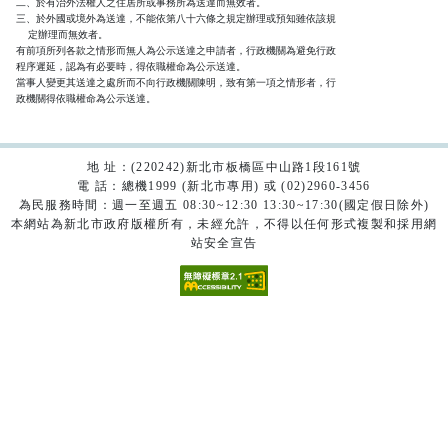
二、於有治外法權人之住居所或事務所為送達而無效者。

三、於外國或境外為送達，不能依第八十六條之規定辦理或預知雖依該規

    定辦理而無效者。

有前項所列各款之情形而無人為公示送達之申請者，行政機關為避免行政

程序遲延，認為有必要時，得依職權命為公示送達。

當事人變更其送達之處所而不向行政機關陳明，致有第一項之情形者，行

政機關得依職權命為公示送達。
地 址：(220242)新北市板橋區中山路1段161號
電 話：總機1999 (新北市專用) 或 (02)2960-3456
為民服務時間：週一至週五 08:30~12:30 13:30~17:30(國定假日除外)
本網站為新北市政府版權所有，未經允許，不得以任何形式複製和採用網
站安全宣告