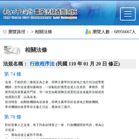
跳至主要內容
瀏覽路徑： >
相關法條
瀏覽人數：68956667人
相關法條
法規名稱：
行政程序法
(民國 110 年 01 月 20 日 修正)
第 74 條
送達，不能依前二條規定為之者，得將文書寄存送達地之地方自治或警察

機關，並作送達通知書兩份，一份黏貼於應受送達人住居所、事務所、營

業所或其就業處所門首，另一份交由鄰居轉交或置於該送達處所信箱或其

他適當位置，以為送達。

前項情形，由郵政機關為送達者，得將文書寄存於送達地之郵政機關。

寄存機關自收受寄存文書之日起，應保存三個月。
第 78 條
對於當事人之送達，有下列各款情形之一者，行政機關得依申請，准為公

示送達︰

一、應為送達之處所不明者。
