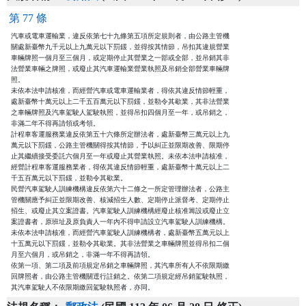
第 77 條
汽車或電車運輸業，違反依第七十九條第五項所定規則者，由公路主管機

關處新臺幣九千元以上九萬元以下罰鍰，並得按其情節，吊扣其違規營業

車輛牌照一個月至三個月，或定期停止其營業之一部或全部，並吊銷其非

法營業車輛之牌照，或廢止其汽車運輸業營業執照及吊銷全部營業車輛牌

照。

未依本法申請核准，而經營汽車或電車運輸業者，得依其違反情節輕重，

處新臺幣十萬元以上二千五百萬元以下罰鍰，並勒令其歇業，其非法營業

之車輛牌照及汽車駕駛人駕駛執照，並得吊扣四個月至一年，或吊銷之，

非滿二年不得再請領或考領。

計程車客運服務業違反依第五十六條所定辦法者，處新臺幣三萬元以上九

萬元以下罰鍰，公路主管機關得按其情節，予以糾正並限期改善、限期停

止其繼續接受委託六個月至一年或廢止其營業執照。未依本法申請核准，

經營計程車客運服務業者，得依其違反情節輕重，處新臺幣十萬元以上二

千五百萬元以下罰鍰，並勒令其歇業。

民營汽車駕駛人訓練機構違反依第六十二條之一所定管理辦法者，公路主

管機關應予糾正並限期改善、核減招生人數、定期停止派督考、定期停止

招生、或廢止其立案證書。汽車駕駛人訓練機構經廢止核准籌設或廢止立

案證書者，原班址及原負責人一年內不得申請設立汽車駕駛人訓練機構。

未依本法申請核准，而經營汽車駕駛人訓練機構者，處新臺幣五萬元以上

十五萬元以下罰鍰，並勒令其歇業。其非法營業之車輛牌照並得吊扣二個

月至六個月，或吊銷之，非滿一年不得再請領。

依第一項、第二項及前項規定吊銷之車輛牌照，其汽車所有人不依限期繳

回牌照者，由公路主管機關逕行註銷之。依第二項規定經吊銷駕駛執照，

其汽車駕駛人不依限期繳回駕駛執照者，亦同。