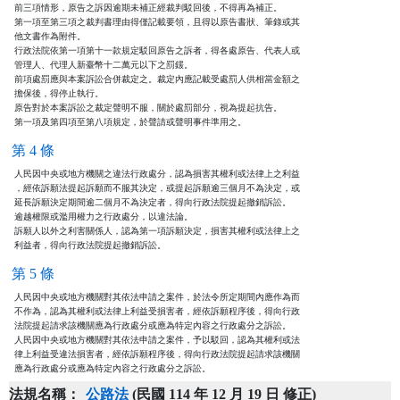
前三項情形，原告之訴因逾期未補正經裁判駁回後，不得再為補正。

第一項至第三項之裁判書理由得僅記載要領，且得以原告書狀、筆錄或其

他文書作為附件。

行政法院依第一項第十一款規定駁回原告之訴者，得各處原告、代表人或

管理人、代理人新臺幣十二萬元以下之罰鍰。

前項處罰應與本案訴訟合併裁定之。裁定內應記載受處罰人供相當金額之

擔保後，得停止執行。

原告對於本案訴訟之裁定聲明不服，關於處罰部分，視為提起抗告。

第一項及第四項至第八項規定，於聲請或聲明事件準用之。
第 4 條
人民因中央或地方機關之違法行政處分，認為損害其權利或法律上之利益

，經依訴願法提起訴願而不服其決定，或提起訴願逾三個月不為決定，或

延長訴願決定期間逾二個月不為決定者，得向行政法院提起撤銷訴訟。

逾越權限或濫用權力之行政處分，以違法論。

訴願人以外之利害關係人，認為第一項訴願決定，損害其權利或法律上之

利益者，得向行政法院提起撤銷訴訟。
第 5 條
人民因中央或地方機關對其依法申請之案件，於法令所定期間內應作為而

不作為，認為其權利或法律上利益受損害者，經依訴願程序後，得向行政

法院提起請求該機關應為行政處分或應為特定內容之行政處分之訴訟。

人民因中央或地方機關對其依法申請之案件，予以駁回，認為其權利或法

律上利益受違法損害者，經依訴願程序後，得向行政法院提起請求該機關

應為行政處分或應為特定內容之行政處分之訴訟。
法規名稱：
公路法
(民國 114 年 12 月 19 日 修正)