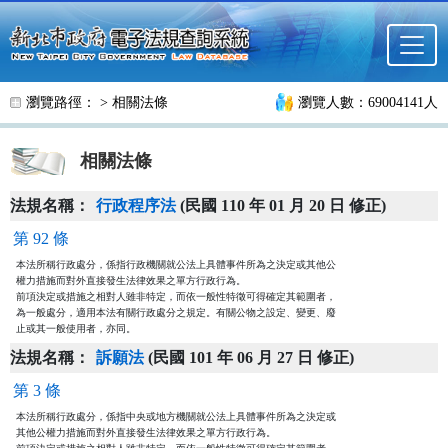
跳至主要內容
瀏覽路徑： >
相關法條
瀏覽人數：69004141人
相關法條
法規名稱：
行政程序法
(民國 110 年 01 月 20 日 修正)
第 92 條
本法所稱行政處分，係指行政機關就公法上具體事件所為之決定或其他公

權力措施而對外直接發生法律效果之單方行政行為。

前項決定或措施之相對人雖非特定，而依一般性特徵可得確定其範圍者，

為一般處分，適用本法有關行政處分之規定。有關公物之設定、變更、廢

止或其一般使用者，亦同。
法規名稱：
訴願法
(民國 101 年 06 月 27 日 修正)
第 3 條
本法所稱行政處分，係指中央或地方機關就公法上具體事件所為之決定或

其他公權力措施而對外直接發生法律效果之單方行政行為。
