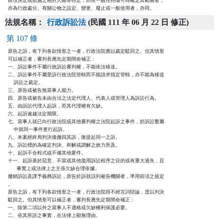
前項決定或措施之相對人雖非特定，而依一般性特徵可得確定其範圍者，

亦為行政處分。有關公物之設定、變更、廢止或一般使用者，亦同。
法規名稱：
行政訴訟法
(民國 111 年 06 月 22 日 修正)
第 107 條
原告之訴，有下列各款情形之一者，行政法院應以裁定駁回之。但其情形

可以補正者，審判長應先定期間命補正：

一、訴訟事件不屬行政訴訟審判權，不能依法移送。

二、訴訟事件不屬受訴行政法院管轄而不能請求指定管轄，亦不能為移送

    訴訟之裁定。

三、原告或被告無當事人能力。

四、原告或被告未由合法之法定代理人、代表人或管理人為訴訟行為。

五、由訴訟代理人起訴，而其代理權有欠缺。

六、起訴逾越法定期限。

七、當事人就已向行政法院或其他審判權之法院起訴之事件，於訴訟繫屬

    中就同一事件更行起訴。

八、本案經終局判決後撤回其訴，復提起同一之訴。

九、訴訟標的為確定判決、和解或調解之效力所及。

十、起訴不合程式或不備其他要件。

十一、起訴基於惡意、不當或其他濫用訴訟程序之目的或有重大過失，且

      事實上或法律上之主張欠缺合理依據。

撤銷訴訟及課予義務訴訟，原告於訴狀誤列被告機關者，準用前項之規定

。

原告之訴，有下列各款情形之一者，行政法院得不經言詞辯論，逕以判決

駁回之。但其情形可以補正者，審判長應先定期間命補正：

一、除第二項以外之當事人不適格或欠缺權利保護必要。

二、依其所訴之事實，在法律上顯無理由。
