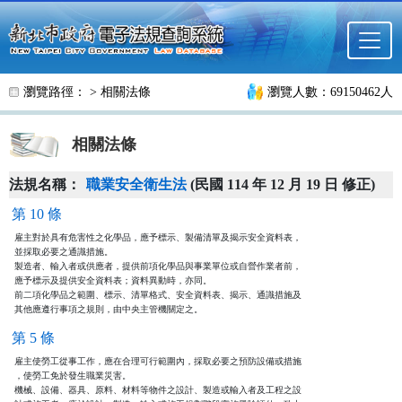
跳至主要內容
瀏覽路徑： >
相關法條
瀏覽人數：69150462人
相關法條
法規名稱：
職業安全衛生法
(民國 114 年 12 月 19 日 修正)
第 10 條
雇主對於具有危害性之化學品，應予標示、製備清單及揭示安全資料表，

並採取必要之通識措施。

製造者、輸入者或供應者，提供前項化學品與事業單位或自營作業者前，

應予標示及提供安全資料表；資料異動時，亦同。

前二項化學品之範圍、標示、清單格式、安全資料表、揭示、通識措施及

其他應遵行事項之規則，由中央主管機關定之。
第 5 條
雇主使勞工從事工作，應在合理可行範圍內，採取必要之預防設備或措施

，使勞工免於發生職業災害。

機械、設備、器具、原料、材料等物件之設計、製造或輸入者及工程之設
