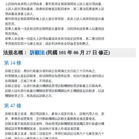
上訴狀內未表明上訴理由者，審判長得定相當期間命上訴人提出理由書。

上訴人提出理由書後，除應依前條規定駁回者外，第二審法院應速將上訴

理由書送達被上訴人。

審判長得定相當期間命被上訴人提出答辯狀，及命上訴人就答辯狀提出書

面意見。

當事人逾第一項及前項所定期間提出書狀者，法院得命該當事人以書狀說

明其理由。

當事人未依第一項提出上訴理由書或未依前項規定說明者，第二審法院得

準用第四百四十七條之規定，或於判決時依全辯論意旨斟酌之。
法規名稱：
訴願法
(民國 101 年 06 月 27 日 修正)
第 14 條
訴願之提起，應自行政處分達到或公告期滿之次日起三十日內為之。

利害關係人提起訴願者，前項期間自知悉時起算。但自行政處分達到或公

告期滿後，已逾三年者，不得提起。

訴願之提起，以原行政處分機關或受理訴願機關收受訴願書之日期為準。

訴願人誤向原行政處分機關或受理訴願機關以外之機關提起訴願者，以該

機關收受之日，視為提起訴願之日。
第 47 條
訴願文書之送達，應註明訴願人、參加人或其代表人、訴願代理人住、居

所、事務所或營業所，交付郵政機關以訴願文書郵務送達證書發送。

訴願文書不能為前項送達時，得由受理訴願機關派員或囑託原行政處分機

關或該管警察機關送達，並由執行送達人作成送達證書。

訴願文書之送達，除前二項規定外，準用行政訴訟法第六十七條至第六十

九條、第七十一條至第八十三條之規定。