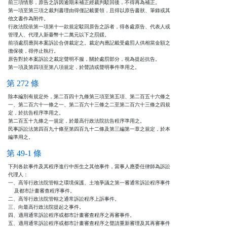
前三項情形，原告之訴因逾期未補正經裁判駁回後，不得再為補正。

第一項至第三項之裁判書理由得僅記載要領，且得以原告書狀、筆錄或其

他文書作為附件。

行政法院依第一項第十一款規定駁回原告之訴者，得各處原告、代表人或

管理人、代理人新臺幣十二萬元以下之罰鍰。

前項處罰應與本案訴訟合併裁定之。裁定內應記載受處罰人供相當金額之

擔保後，得停止執行。

原告對於本案訴訟之裁定聲明不服，關於處罰部分，視為提起抗告。

第一項及第四項至第八項規定，於聲請或聲明事件準用之。
第 272 條
除本編別有規定外，第二百四十九條第三項至第五項、第二百五十六條之

一、第二百六十一條之一、第二百六十三條之二至第二百六十三條之四規

定，於抗告程序準用之。

第二百五十九條之一規定，於最高行政法院抗告程序準用之。

民事訴訟法第四百九十條至第四百九十二條及第三編第一章之規定，於本

編準用之。
第 49-1 條
下列各款事件及其程序進行中所生之其他事件，當事人應委任律師為訴訟

代理人：

一、高等行政法院管轄之環境保護、土地爭議之第一審通常訴訟程序事件

    及都市計畫審查程序事件。

二、高等行政法院管轄之通常訴訟程序上訴事件。

三、向最高行政法院提起之事件。

四、適用通常訴訟程序或都市計畫審查程序之再審事件。

五、適用通常訴訟程序或都市計畫審查程序之聲請重新審理及其再審事件
