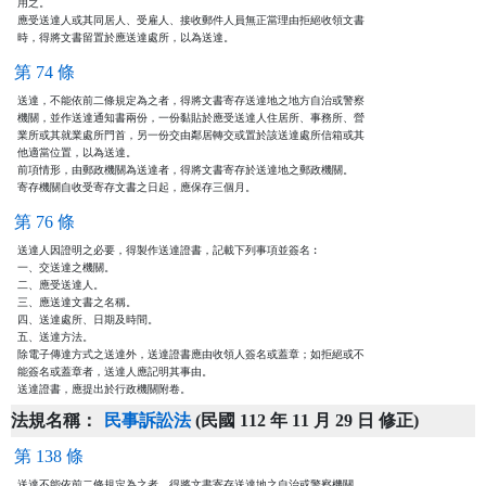
用之。

應受送達人或其同居人、受雇人、接收郵件人員無正當理由拒絕收領文書

時，得將文書留置於應送達處所，以為送達。
第 74 條
送達，不能依前二條規定為之者，得將文書寄存送達地之地方自治或警察

機關，並作送達通知書兩份，一份黏貼於應受送達人住居所、事務所、營

業所或其就業處所門首，另一份交由鄰居轉交或置於該送達處所信箱或其

他適當位置，以為送達。

前項情形，由郵政機關為送達者，得將文書寄存於送達地之郵政機關。

寄存機關自收受寄存文書之日起，應保存三個月。
第 76 條
送達人因證明之必要，得製作送達證書，記載下列事項並簽名︰

一、交送達之機關。

二、應受送達人。

三、應送達文書之名稱。

四、送達處所、日期及時間。

五、送達方法。

除電子傳達方式之送達外，送達證書應由收領人簽名或蓋章；如拒絕或不

能簽名或蓋章者，送達人應記明其事由。

送達證書，應提出於行政機關附卷。
法規名稱：
民事訴訟法
(民國 112 年 11 月 29 日 修正)
第 138 條
送達不能依前二條規定為之者，得將文書寄存送達地之自治或警察機關，
