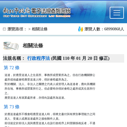
跳至主要內容
瀏覽路徑： >
相關法條
瀏覽人數：68990868人
相關法條
法規名稱：
行政程序法
(民國 110 年 01 月 20 日 修正)
第 72 條
送達，於應受送達人之住居所、事務所或營業所為之。但在行政機關辦公

處所或他處會晤應受送達人時，得於會晤處所為之。

對於機關、法人、非法人之團體之代表人或管理人為送達者，應向其機關

所在地、事務所或營業所行之。但必要時亦得於會晤之處所或其住居所行

之。

應受送達人有就業處所者，亦得向該處所為送達。
第 73 條
於應送達處所不獲會晤應受送達人時，得將文書付與有辨別事理能力之同

居人、受雇人或應送達處所之接收郵件人員。

前項規定於前項人員與應受送達人在該行政程序上利害關係相反者，不適
