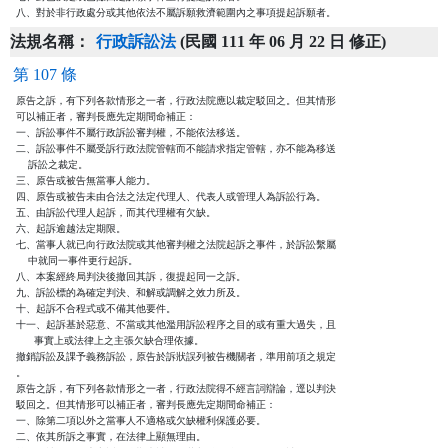
八、對於非行政處分或其他依法不屬訴願救濟範圍內之事項提起訴願者。
法規名稱：
行政訴訟法
(民國 111 年 06 月 22 日 修正)
第 107 條
原告之訴，有下列各款情形之一者，行政法院應以裁定駁回之。但其情形

可以補正者，審判長應先定期間命補正：

一、訴訟事件不屬行政訴訟審判權，不能依法移送。

二、訴訟事件不屬受訴行政法院管轄而不能請求指定管轄，亦不能為移送

    訴訟之裁定。

三、原告或被告無當事人能力。

四、原告或被告未由合法之法定代理人、代表人或管理人為訴訟行為。

五、由訴訟代理人起訴，而其代理權有欠缺。

六、起訴逾越法定期限。

七、當事人就已向行政法院或其他審判權之法院起訴之事件，於訴訟繫屬

    中就同一事件更行起訴。

八、本案經終局判決後撤回其訴，復提起同一之訴。

九、訴訟標的為確定判決、和解或調解之效力所及。

十、起訴不合程式或不備其他要件。

十一、起訴基於惡意、不當或其他濫用訴訟程序之目的或有重大過失，且

      事實上或法律上之主張欠缺合理依據。

撤銷訴訟及課予義務訴訟，原告於訴狀誤列被告機關者，準用前項之規定

。

原告之訴，有下列各款情形之一者，行政法院得不經言詞辯論，逕以判決

駁回之。但其情形可以補正者，審判長應先定期間命補正：

一、除第二項以外之當事人不適格或欠缺權利保護必要。

二、依其所訴之事實，在法律上顯無理由。
