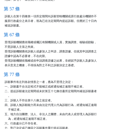
第 57 條
訴願人在第十四條第一項所定期間向訴願管轄機關或原行政處分機關作不

服原行政處分之表示者，視為已在法定期間內提起訴願。但應於三十日內

補送訴願書。
第 67 條
受理訴願機關應依職權或囑託有關機關或人員，實施調查、檢驗或勘驗，

不受訴願人主張之拘束。

受理訴願機關應依訴願人或參加人之申請，調查證據。但就其申請調查之

證據中認為不必要者，不在此限。

受理訴願機關依職權或依申請調查證據之結果，非經賦予訴願人及參加人

表示意見之機會，不得採為對之不利之訴願決定之基礎。
第 77 條
訴願事件有左列各款情形之一者，應為不受理之決定：

一、訴願書不合法定程式不能補正或經通知補正逾期不補正者。

二、提起訴願逾法定期間或未於第五十七條但書所定期間內補送訴願書者

    。

三、訴願人不符合第十八條之規定者。

四、訴願人無訴願能力而未由法定代理人代為訴願行為，經通知補正逾期

    不補正者。

五、地方自治團體、法人、非法人之團體，未由代表人或管理人為訴願行

    為，經通知補正逾期不補正者。

六、行政處分已不存在者。

七、對已決定或已撤回之訴願事件重行提起訴願者。
