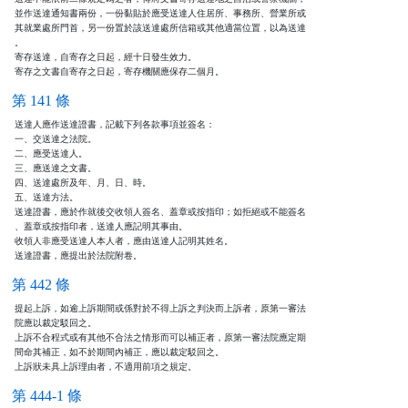
並作送達通知書兩份，一份黏貼於應受送達人住居所、事務所、營業所或

其就業處所門首，另一份置於該送達處所信箱或其他適當位置，以為送達

。

寄存送達，自寄存之日起，經十日發生效力。

寄存之文書自寄存之日起，寄存機關應保存二個月。
第 141 條
送達人應作送達證書，記載下列各款事項並簽名：

一、交送達之法院。

二、應受送達人。

三、應送達之文書。

四、送達處所及年、月、日、時。

五、送達方法。

送達證書，應於作就後交收領人簽名、蓋章或按指印；如拒絕或不能簽名

、蓋章或按指印者，送達人應記明其事由。

收領人非應受送達人本人者，應由送達人記明其姓名。

送達證書，應提出於法院附卷。
第 442 條
提起上訴，如逾上訴期間或係對於不得上訴之判決而上訴者，原第一審法

院應以裁定駁回之。

上訴不合程式或有其他不合法之情形而可以補正者，原第一審法院應定期

間命其補正，如不於期間內補正，應以裁定駁回之。

上訴狀未具上訴理由者，不適用前項之規定。
第 444-1 條