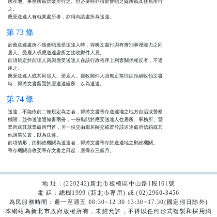
所在地、事務所或營業所行之。但必要時亦得於會晤之處所或其住居所行

之。

應受送達人有就業處所者，亦得向該處所為送達。
第 73 條
於應送達處所不獲會晤應受送達人時，得將文書付與有辨別事理能力之同

居人、受雇人或應送達處所之接收郵件人員。

前項規定於前項人員與應受送達人在該行政程序上利害關係相反者，不適

用之。

應受送達人或其同居人、受雇人、接收郵件人員無正當理由拒絕收領文書

時，得將文書留置於應送達處所，以為送達。
第 74 條
送達，不能依前二條規定為之者，得將文書寄存送達地之地方自治或警察

機關，並作送達通知書兩份，一份黏貼於應受送達人住居所、事務所、營

業所或其就業處所門首，另一份交由鄰居轉交或置於該送達處所信箱或其

他適當位置，以為送達。

前項情形，由郵政機關為送達者，得將文書寄存於送達地之郵政機關。

寄存機關自收受寄存文書之日起，應保存三個月。
地 址：(220242)新北市板橋區中山路1段161號
電 話：總機1999 (新北市專用) 或 (02)2960-3456
為民服務時間：週一至週五 08:30~12:30 13:30~17:30(國定假日除外)
本網站為新北市政府版權所有，未經允許，不得以任何形式複製和採用網