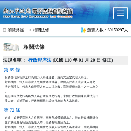
跳至主要內容
瀏覽路徑： >
相關法條
瀏覽人數：69150297人
相關法條
法規名稱：
行政程序法
(民國 110 年 01 月 20 日 修正)
第 69 條
對於無行政程序之行為能力人為送達者，應向其法定代理人為之。

對於機關、法人或非法人之團體為送達者，應向其代表人或管理人為之。

法定代理人、代表人或管理人有二人以上者，送達得僅向其中之一人為之

。

無行政程序之行為能力人為行政程序之行為，未向行政機關陳明其法定代

理人者，於補正前，行政機關得向該無行為能力人為送達。
第 72 條
送達，於應受送達人之住居所、事務所或營業所為之。但在行政機關辦公

處所或他處會晤應受送達人時，得於會晤處所為之。

對於機關、法人、非法人之團體之代表人或管理人為送達者，應向其機關
