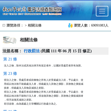
跳至主要內容
瀏覽路徑： >
相關法條
瀏覽人數：69091083人
相關法條
法規名稱：
行政罰法
(民國 111 年 06 月 15 日 修正)
第 21 條
沒入之物，除本法或其他法律另有規定者外，以屬於受處罰者所有為限。
第 23 條
得沒入之物，受處罰者或前條物之所有人於受裁處沒入前，予以處分、使

用或以他法致不能裁處沒入者，得裁處沒入其物之價額；其致物之價值減

損者，得裁處沒入其物及減損之差額。

得沒入之物，受處罰者或前條物之所有人於受裁處沒入後，予以處分、使

用或以他法致不能執行沒入者，得追徵其物之價額；其致物之價值減損者

，得另追徵其減損之差額。

前項追徵，由為裁處之主管機關以行政處分為之。