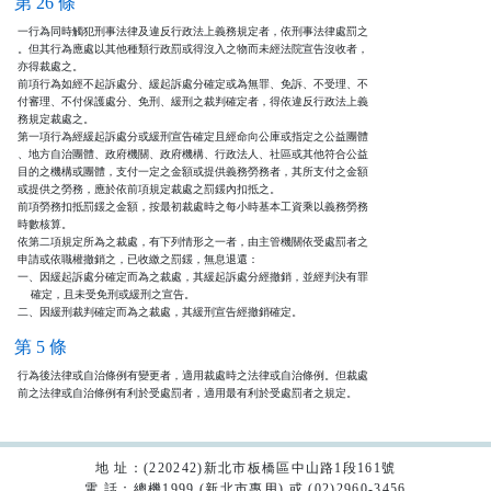
第 26 條
一行為同時觸犯刑事法律及違反行政法上義務規定者，依刑事法律處罰之

。但其行為應處以其他種類行政罰或得沒入之物而未經法院宣告沒收者，

亦得裁處之。

前項行為如經不起訴處分、緩起訴處分確定或為無罪、免訴、不受理、不

付審理、不付保護處分、免刑、緩刑之裁判確定者，得依違反行政法上義

務規定裁處之。

第一項行為經緩起訴處分或緩刑宣告確定且經命向公庫或指定之公益團體

、地方自治團體、政府機關、政府機構、行政法人、社區或其他符合公益

目的之機構或團體，支付一定之金額或提供義務勞務者，其所支付之金額

或提供之勞務，應於依前項規定裁處之罰鍰內扣抵之。

前項勞務扣抵罰鍰之金額，按最初裁處時之每小時基本工資乘以義務勞務

時數核算。

依第二項規定所為之裁處，有下列情形之一者，由主管機關依受處罰者之

申請或依職權撤銷之，已收繳之罰鍰，無息退還：

一、因緩起訴處分確定而為之裁處，其緩起訴處分經撤銷，並經判決有罪

    確定，且未受免刑或緩刑之宣告。

二、因緩刑裁判確定而為之裁處，其緩刑宣告經撤銷確定。
第 5 條
行為後法律或自治條例有變更者，適用裁處時之法律或自治條例。但裁處

前之法律或自治條例有利於受處罰者，適用最有利於受處罰者之規定。
地 址：(220242)新北市板橋區中山路1段161號
電 話：總機1999 (新北市專用) 或 (02)2960-3456