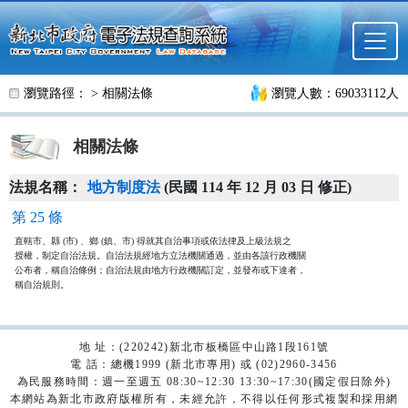
跳至主要內容
瀏覽路徑： >
相關法條
瀏覽人數：69033112人
相關法條
法規名稱：
地方制度法
(民國 114 年 12 月 03 日 修正)
第 25 條
直轄市、縣 (市) 、鄉 (鎮、市) 得就其自治事項或依法律及上級法規之

授權，制定自治法規。自治法規經地方立法機關通過，並由各該行政機關

公布者，稱自治條例；自治法規由地方行政機關訂定，並發布或下達者，

稱自治規則。
地 址：(220242)新北市板橋區中山路1段161號
電 話：總機1999 (新北市專用) 或 (02)2960-3456
為民服務時間：週一至週五 08:30~12:30 13:30~17:30(國定假日除外)
本網站為新北市政府版權所有，未經允許，不得以任何形式複製和採用網