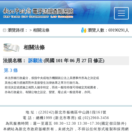
跳至主要內容
瀏覽路徑： >
相關法條
瀏覽人數：69190291人
相關法條
法規名稱：
訴願法
(民國 101 年 06 月 27 日 修正)
第 3 條
本法所稱行政處分，係指中央或地方機關就公法上具體事件所為之決定或

其他公權力措施而對外直接發生法律效果之單方行政行為。

前項決定或措施之相對人雖非特定，而依一般性特徵可得確定其範圍者，

亦為行政處分。有關公物之設定、變更、廢止或一般使用者，亦同。
地 址：(220242)新北市板橋區中山路1段161號
電 話：總機1999 (新北市專用) 或 (02)2960-3456
為民服務時間：週一至週五 08:30~12:30 13:30~17:30(國定假日除外)
本網站為新北市政府版權所有，未經允許，不得以任何形式複製和採用網