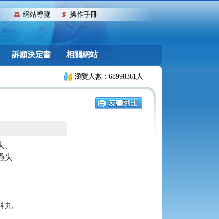
:::
網站導覽
操作手冊
訴願決定書
相關網站
瀏覽人數：68998361人
。

失

九
