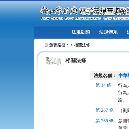
跳至主要內容
法規動態
法規體系
:::
瀏覽路徑： >
相關法條
相關法條
法規名稱：
中華
第 14 條
行為
行為
論。
第 267 條
（刪
第 268 條
意圖
萬元