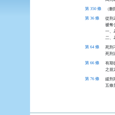
第 350 條
（刪
第 36 條
從刑
褫奪
一、
二、
第 64 條
死刑
死刑
第 66 條
有期
之規
第 76 條
緩刑
五條