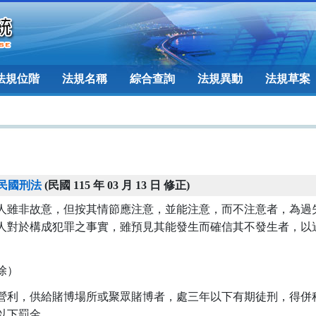
法規位階
法規名稱
綜合查詢
法規異動
法規草案
民國刑法
(民國 115 年 03 月 13 日 修正)
人雖非故意，但按其情節應注意，並能注意，而不注意者，為過失
人對於構成犯罪之事實，雖預見其能發生而確信其不發生者，以過
除）
營利，供給賭博場所或聚眾賭博者，處三年以下有期徒刑，得併科
以下罰金。