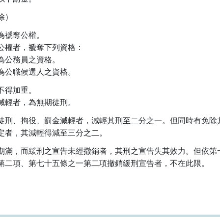
除）
為褫奪公權。

公權者，褫奪下列資格：

為公務員之資格。

為公職候選人之資格。
不得加重。

減輕者，為無期徒刑。
徒刑、拘役、罰金減輕者，減輕其刑至二分之一。但同時有免除其
定者，其減輕得減至三分之二。
期滿，而緩刑之宣告未經撤銷者，其刑之宣告失其效力。但依第七
第二項、第七十五條之一第二項撤銷緩刑宣告者，不在此限。