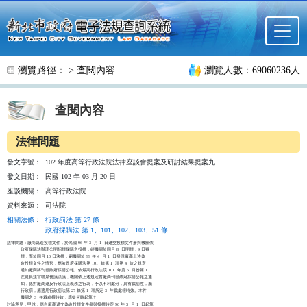
跳至主要內容
瀏覽路徑： >
查閱內容
瀏覽人數：69060236人
查閱內容
法律問題
發文字號：
102 年度高等行政法院法律座談會提案及研討結果提案九
發文日期：
民國 102 年 03 月 20 日
座談機關：
高等行政法院
資料來源：
司法院
相關法條
：
行政罰法 第 27 條
政府採購法 第 1、101、102、103、51 條
法律問題：廠商偽造投標文件，於民國 96 年 3  月 1  日遞交投標文件參與機關依

          政府採購法辦理公開招標採購之投標，經機關於同月 8  日開標，9 日審

          標，而於同月 10 日決標，嗣機關於 99 年 4  月 1  日發現廠商上述偽

          造投標文件之情形，應依政府採購法第 101  條第 1  項第 4  款之規定

          通知廠商將刊登政府採購公報。依最高行政法院 101  年度 6  月份第 1

          次庭長法官聯席會議決議，機關依上述規定對廠商刊登政府採購公報之通

          知，係對廠商違反行政法上義務之行為，予以不利處分，具有裁罰性，屬

          行政罰，應適用行政罰法第 27 條第 1  項所定 3  年裁處權時效。本件

          機關之 3  年裁處權時效，應從何時起算？

討論意見：甲說：應自廠商遞交偽造投標文件參與投標時即 96 年 3  月 1  日起算
