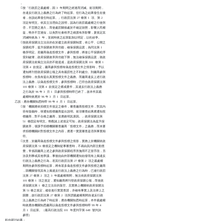
                。

                按「行政罰之裁處權，因 3  年期間之經過而消滅。前項期間，

                  自違反行政法上義務之行為終了時起算。但行為之結果發生在後

                  者，自該結果發生時起算。」行政罰法第 27 條第 1  項、第 2

                  項定有明文。依其立法理由之說明，認為行政罰裁處權之行使與

                  否，不宜懸之過久，而使處罰關係處於不確定狀態，影響人民權

                  益，惟亦不宜過短，以免對社會秩序之維護有所影響，爰規定其

                  消滅時效為 3  年，並就時效之起算點加以明定，以杜紛爭。

                按政府採購法立法目的在於建立政府採購制度，依公平、公開之

                  採購程序，提升採購效率與功能，確保採購品質，為同法第 1

                  條所明定。若廠商偽造投標文件，參與投標，將使公平採購程序

                  受到破壞，政府採購效率與功能下降，無法確保採購品質，致政

                  府採購法前揭立法目的不能達成，是政府採購法第 101  條第 1

                  項第 4  款規定，廠商參與投標有偽造投標文件之情形時，予以

                  通知將刊登政府採購公報之具有裁罰性之不利處分。則廠商參與

                  投標時，自負有提出真實投標文件之義務。而廠商違反上述行政

                  法上義務，以偽造投標文件，參與投標時，已符合政府採購法第

                  101 條第 1  項第 4  款規定之構成要件，其違反行政法上義務

                  之行為於 96 年 3  月 1  日參與投標時即已終了，故本件其裁

                  處權時效應於 96 年 3  月 1  日起算。

          乙說：應自機關知悉時即 99 年 4  月 1  日起算。

                按「機關應依招標文件規定之條件，審查廠商投標文件，對其內

                  容有疑義時，得通知投標廠商提出說明。前項審查結果應通知投

                  標廠商，對不合格之廠商，並應敘明其原因。」政府採購法第

                  51  條固定有明文。惟觀諸上述規定可知，政府採購法為提升採

                  購效率，僅課予招標機關審查廠商「投標文件」之義務，而未要

                  求招標機關針對投標文件之內容，應逐一實質審查是否與事實相

                  符。

                次查，於廠商偽造投標文件參與投標之情形，實務上於機關依政

                  府採購法第 51 條規定之機制從事審查時，不易由其內部主動查

                  覺，常係因廠商上述之參與政府採購程序所施用不正當手段，另

                  涉及刑事或其他爭議，事後始由外部機關通知始發現有上揭違反

                  行政法上義務之行為，若其行政罰法第 27 條第 2  項之裁處權

                  期間自參與投標時起算，將有甚多偽造投標文件參與投標之廠商

                  ，因機關發現其有上揭違反行政法上義務之行為時，已逾行政罰

                  法第 27 條第 2  項之 3  年裁處權期間，無法依政府採購法第

                  101 條第 1  項之規定，通知廠商將刊登政府採購公報，而使政

                  府採購法第 1  條之立法目的落空。且實務上機關依政府採購法

                  第 51 條之規定，縱欲進行實質查證，亦確有事實上及法律上之

                  困難，故行政罰法第 27 條第 2  項所謂裁處權期間自違反行政

                  法上義務之行為終了時起算，應自機關知悉時起算，本件裁處權

                  時效應自機關知悉廠商以偽造投標文件參與投標時即 99 年 4

                  月 1  日起算。（最高行政法院 101  年度判字第 648  號判決

                  參照）

初步研討結果：
