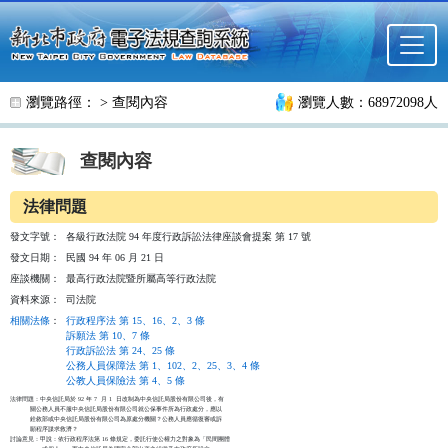
跳至主要內容
瀏覽路徑： >
查閱內容
瀏覽人數：68972098人
查閱內容
法律問題
發文字號：
各級行政法院 94 年度行政訴訟法律座談會提案 第 17 號
發文日期：
民國 94 年 06 月 21 日
座談機關：
最高行政法院暨所屬高等行政法院
資料來源：
司法院
相關法條
：
行政程序法 第 15、16、2、3 條
訴願法 第 10、7 條
行政訴訟法 第 24、25 條
公務人員保障法 第 1、102、2、25、3、4 條
公教人員保險法 第 4、5 條
法律問題：中央信託局於 92 年 7  月 1  日改制為中央信託局股份有限公司後，有

          關公務人員不服中央信託局股份有限公司就公保事件所為行政處分，應以

          銓敘部或中央信託局股份有限公司為原處分機關？公務人員應循復審或訴

          願程序謀求救濟？

討論意見：甲說：依行政程序法第 16 條規定，委託行使公權力之對象為「民間團體
