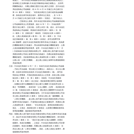
                或個人」，而中央信託局為國家全部出資之組織及由政府所設立，

                並有獨立之法律依據 (中央信託局條例迄未修正或廢止) ，並非民

                間團體或個人，非屬上開條文委託行使公權力之情形，且中央信託

                局在改制為公司組織前，依 81 年 10 月 30 日修正公布之銀行法

                第 139  條第 1  項規定：「依其他法律設立之銀行或其他金融機

                構，除各該法律另有規定者外，適用本法之規定。」及 74 年 5 

                月 20 日修正公布之銀行法第 52 條第 1  項規定：「銀行為法人

                ．．」，已取得法人資格，則中央信託局於改制公司組織後與改制

                公司組織前私法人性質無異，如以 92 年 7  月 1  日為改適用「

                委託行使公權力」之區分點，法理上未見一致。是以，在中央信託

                局改制為公司組織前，既係依行政程序法第 2  條第 2  項、第 

                15  條第 2  項、訴願法第 7  條前段、行政訴訟法第 24 條第 1

                款、公教人員保險法第 4 條 第 1  項、第 5  條第 1  項、中央

                信託局條例第 1  條、第 4  條第 3  款規定，及司法院釋字第 

                466 號解釋，認定中央信託局就受託事件所為之行政處分，視為委

                託機關銓敘部之行政處分，而以銓敘部為原處分機關及被告，公務

                人員並循復審程序謀求救濟。從而，中央信託局雖於 92 年 7  月

                1 日改制為中央信託局股份有限公司，有關公務人員不服中央信託

                局股份有限公司就公保事件所為行政處分，仍應以銓敘部為原處分

                機關及被告，且銓敘部既為公務人員保障法第 25 條第 1  項所定

                公務人員「人事主管機關」，是公務人員就公保事件自應循復審程

                序謀求救濟。

          乙說：中央信託局係於 92 年 7  月 1  日由中央信託局改制為公司組織

                ，乃依公司法組織、登記成立之社團法人，為私法人，非公法人團

                體，其資本全部來自於政府 (中央信託局條例第 2  條) ，僅可說

                明其為公營事業，不因此更易其為私法人之性質，其依公教人員保

                險法第 4  條第 1  項、第 5  條第 1  項前段、中央信託局條例

                第 1  條、第 4  條第 3  款之規定，受銓敘部委託辦理公保業務

                ，自屬依法受中央機關委託行使公權力之團體【行政程序法第 16 

                條之「民間團體」，係有別於「公法人團體」之謂】，依訴願法第

                10  條、行政訴訟法第 25 條規定，應以受託之團體即中央信託局

                股份有限公司為原處分機關及被告。又中央信託局股份有限公司並

                非公務人員保障法第 25 條第 1  項所定公務人員「服務機關」或

                「人事主管機關」，是公務人員不服中央信託局股份有限公司就公

                保事件所為行政處分，不適用該法條規定之復審程序，而應依公務

                人員保障法第 1  條後段：「本法未規定者，適用其他有關法律之

                規定。」之規定，按訴願法第 10 條規定，以原委託機關銓敘部為

                受理訴願機關，循訴願程序謀求救濟。

          丙說：有關公務人員不服中央信託局股份有限公司就公保事件所為行政處

                分，如以中央信託局股份有限公司為原處分機關及被告，依行政程

                序法第 2  條第 3  項：「受託行使公權力之個人或團體，於委託

                範圍內，視為行政機關。」之規定，中央信託局股份有限公司於委

                託範圍內，視為行政機關，而屬公務人員保障法第 25 條第 1  項

                所定公務人員「人事主管機關」，因此，公務人員就公保事件，應

                循復審程序謀求救濟。
