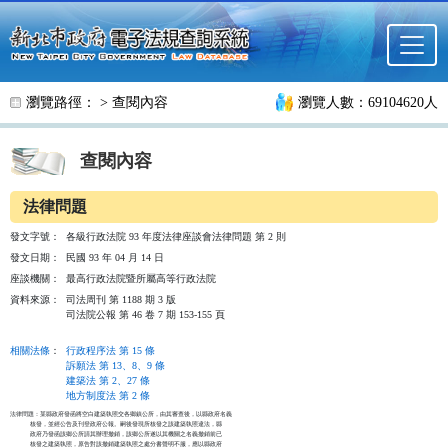
跳至主要內容
瀏覽路徑： >
查閱內容
瀏覽人數：69104620人
查閱內容
法律問題
發文字號：
各級行政法院 93 年度法律座談會法律問題 第 2 則
發文日期：
民國 93 年 04 月 14 日
座談機關：
最高行政法院暨所屬高等行政法院
資料來源：
司法周刊 第 1188 期 3 版
司法院公報 第 46 卷 7 期 153-155 頁
相關法條
：
行政程序法 第 15 條
訴願法 第 13、8、9 條
建築法 第 2、27 條
地方制度法 第 2 條
法律問題：某縣政府發函將空白建築執照交各鄉鎮公所，由其審查後，以縣政府名義

          核發，並經公告及刊登政府公報。嗣後發現所核發之該建築執照違法，縣

          政府乃發函該鄉公所請其辦理撤銷，該鄉公所遂以其機關之名義撤銷前已

          核發之建築執照，原告對該撤銷建築執照之處分書聲明不服，應以縣政府
