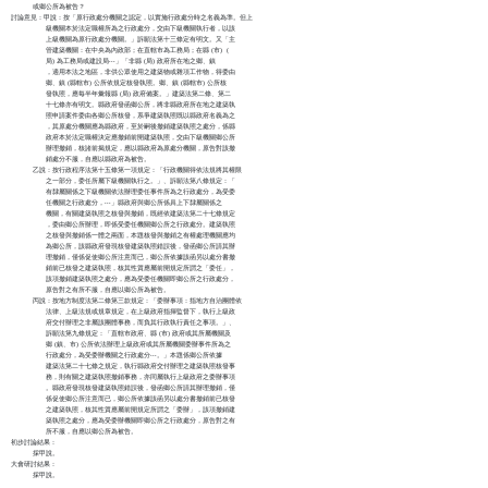
          或鄉公所為被告？

討論意見：甲說：按「原行政處分機關之認定，以實施行政處分時之名義為準。但上

                級機關本於法定職權所為之行政處分，交由下級機關執行者，以該

                上級機關為原行政處分機關。」訴願法第十三條定有明文。又「主

                管建築機關：在中央為內政部；在直轄市為工務局；在縣 (市)  (

                局) 為工務局或建設局‧‧‧」「非縣 (局) 政府所在地之鄉、鎮

                ，適用本法之地區，非供公眾使用之建築物或雜項工作物，得委由

                鄉、鎮 (縣轄市) 公所依規定核發執照。鄉、鎮 (縣轄市) 公所核

                發執照，應每半年彙報縣 (局) 政府備案。」建築法第二條、第二

                十七條亦有明文。縣政府發函鄉公所，將非縣政府所在地之建築執

                照申請案件委由各鄉公所核發，系爭建築執照既以縣政府名義為之

                ，其原處分機關應為縣政府，至於嗣後撤銷建築執照之處分，係縣

                政府本於法定職權決定應撤銷前開建築執照，交由下級機關鄉公所

                辦理撤銷，核諸前揭規定，應以縣政府為原處分機關，原告對該撤

                銷處分不服，自應以縣政府為被告。

          乙說：按行政程序法第十五條第一項規定：「行政機關得依法規將其權限

                之一部分，委任所屬下級機關執行之。」、訴願法第八條規定：「

                有隸屬關係之下級機關依法辦理委任事件所為之行政處分，為受委

                任機關之行政處分，‧‧‧」縣政府與鄉公所係具上下隸屬關係之

                機關，有關建築執照之核發與撤銷，既經依建築法第二十七條規定

                ，委由鄉公所辦理，即係受委任機關鄉公所之行政處分。建築執照

                之核發與撤銷係一體之兩面，本題核發與撤銷之有權處理機關應均

                為鄉公所，該縣政府發現核發建築執照錯誤後，發函鄉公所請其辦

                理撤銷，僅係促使鄉公所注意而已，鄉公所依據該函另以處分書撤

                銷前已核發之建築執照，核其性質應屬前開規定所謂之「委任」，

                該項撤銷建築執照之處分，應為受委任機關即鄉公所之行政處分，

                原告對之有所不服，自應以鄉公所為被告。

          丙說：按地方制度法第二條第三款規定：「委辦事項：指地方自治團體依

                法律、上級法規或規章規定，在上級政府指揮監督下，執行上級政

                府交付辦理之非屬該團體事務，而負其行政執行責任之事項。」、

                訴願法第九條規定：「直轄市政府、縣 (市) 政府或其所屬機關及

                鄉 (鎮、市) 公所依法辦理上級政府或其所屬機關委辦事件所為之

                行政處分，為受委辦機關之行政處分‧‧‧。」本題係鄉公所依據

                建築法第二十七條之規定，執行縣政府交付辦理之建築執照核發事

                務，則有關之建築執照撤銷事務，亦同屬執行上級政府之委辦事項

                。縣政府發現核發建築執照錯誤後，發函鄉公所請其辦理撤銷，僅

                係促使鄉公所注意而已，鄉公所依據該函另以處分書撤銷前已核發

                之建築執照，核其性質應屬前開規定所謂之「委辦」，該項撤銷建

                築執照之處分，應為受委辦機關即鄉公所之行政處分，原告對之有

                所不服，自應以鄉公所為被告。

初步討論結果：

          採甲說。

大會研討結果：

          採甲說。
