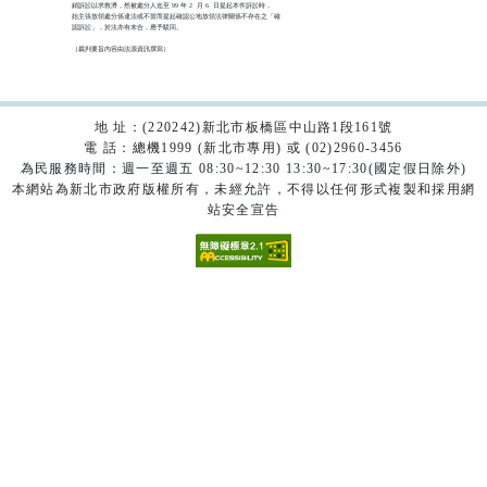
銷訴訟以求救濟，然被處分人迄至 99 年 2  月 6  日提起本件訴訟時，

始主張放領處分係違法或不當而提起確認公地放領法律關係不存在之「確

認訴訟」，於法亦有未合，應予駁回。

（裁判要旨內容由法源資訊撰寫）

地 址：(220242)新北市板橋區中山路1段161號
電 話：總機1999 (新北市專用) 或 (02)2960-3456
為民服務時間：週一至週五 08:30~12:30 13:30~17:30(國定假日除外)
本網站為新北市政府版權所有，未經允許，不得以任何形式複製和採用網
站安全宣告