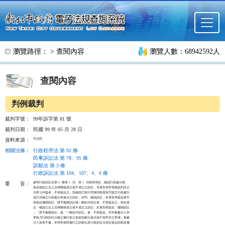
跳至主要內容
瀏覽路徑： >
查閱內容
瀏覽人數：68942592人
查閱內容
判例裁判
裁判字號：
99年訴字第 81 號
裁判日期：
民國 99 年 05 月 28 日
司法院
資料來源：
相關法條
：
行政程序法 第 92 條
民事訴訟法 第 78、95 條
訴願法 第 3 條
行政訴訟法 第 104、107、4、6 條
參照行政訴訟法第 6  條第 1  項、第 3  項前段明定，確認行政處分無

要
旨：
效及確認公法上法律關係成立或不成立之訴訟，非原告有即受確認判決之

法律上利益者，不得提起之。其確認已執行而無回復原狀可能之行政處分

或已消滅之行政處分為違法之訴訟，亦同。確認訴訟，於原告得提起或可

得提起撤銷訴訟、課予義務訴訟或一般給付訴訟者，不得提起之。依此規

定「確認公法上法律關係成立或不成立之訴訟」於原告得提起「撤銷訴訟

」「課予義務訴訟」或「一般給付訴訟」者，不得提起。本件被處分人所

爭執乃行政訴訟法修正施行前公地放領處分違法或不當與否之爭議，被處

分人如有不服，本得依當時施行之訴願法及行政訴訟法規定提起訴願及撤
