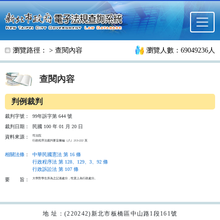
跳至主要內容
瀏覽路徑： >
查閱內容
瀏覽人數：69049236人
查閱內容
判例裁判
裁判字號：
99年訴字第 644 號
裁判日期：
民國 100 年 01 月 20 日
司法院                                                      

資料來源：
行政程序法裁判要旨彙編（八）213-222 頁

相關法條
：
中華民國憲法 第 16 條
行政程序法 第 128、129、3、92 條
行政訴訟法 第 107 條
大學對學生所為之記過處分，性質上為行政處分。

要
旨：
地 址：(220242)新北市板橋區中山路1段161號