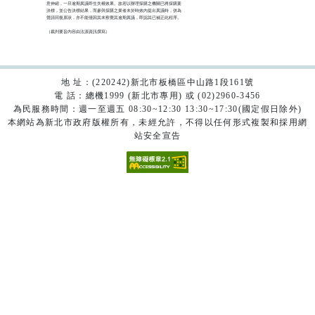
意伸縮，一旦逾期異議即生失權效果。故若以辦理採購之機關已將採購案

決標，並公告決標結果，而參與採購之業者未於時效內提出異議時，併為

聲請回復原狀，亦不能僅因其未察覺其逾期異議，即認其已補正此程序。

（裁判要旨內容由法源資訊撰寫）

地 址：(220242)新北市板橋區中山路1段161號
電 話：總機1999 (新北市專用) 或 (02)2960-3456
為民服務時間：週一至週五 08:30~12:30 13:30~17:30(國定假日除外)
本網站為新北市政府版權所有，未經允許，不得以任何形式複製和採用網
站安全宣告