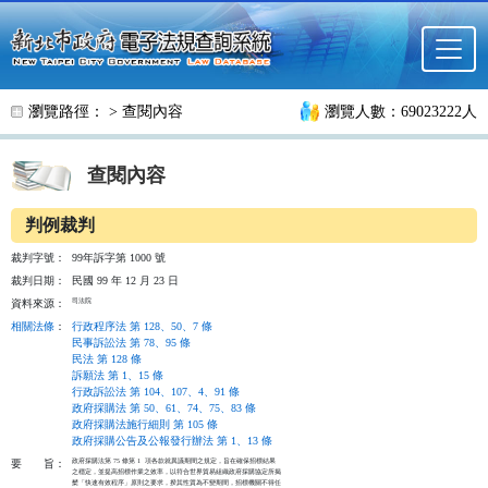
跳至主要內容
瀏覽路徑： >
查閱內容
瀏覽人數：69023222人
查閱內容
判例裁判
裁判字號：
99年訴字第 1000 號
裁判日期：
民國 99 年 12 月 23 日
司法院
資料來源：
相關法條
：
行政程序法 第 128、50、7 條
民事訴訟法 第 78、95 條
民法 第 128 條
訴願法 第 1、15 條
行政訴訟法 第 104、107、4、91 條
政府採購法 第 50、61、74、75、83 條
政府採購法施行細則 第 105 條
政府採購公告及公報發行辦法 第 1、13 條
政府採購法第 75 條第 1  項各款就異議期間之規定，旨在確保招標結果

要
旨：
之穩定，並提高招標作業之效率，以符合世界貿易組織政府採購協定所揭

櫫「快速有效程序」原則之要求，揆其性質為不變期間，招標機關不得任
