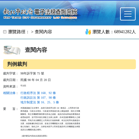
跳至主要內容
瀏覽路徑： >
查閱內容
瀏覽人數：68941282人
查閱內容
判例裁判
裁判字號：
98年訴字第 75 號
裁判日期：
民國 98 年 04 月 20 日
司法院
資料來源：
相關法條
：
行政程序法 第 168、92 條
行政訴訟法 第 107、98 條
地方制度法 第 16、25、5 條
本案建議修訂法令事件，如依行政程序法第 168  條規定，人民對於行政

要
旨：
興革建議、行政法令查詢、行政違失舉發或行政上權益維護，得向主管機

關陳情。惟主管機關對陳情事項所為之函復，核其內容為單純的事實敘述

或理由說明，並不對外發生准駁之法律上效果，亦未直接影響陳情人之權

利義務。而地方自治團體之人民得以行使創制權，依法定程序向議會提出

法案，由議會據以制定法規，促使主管機關提出法案，送請議會決議通過

後公告施行。除此之外，法律並未賦予人民得直接請求主管機關提法律案

送請立法機關決議之權利。

（裁判要旨內容由法源資訊撰寫）
