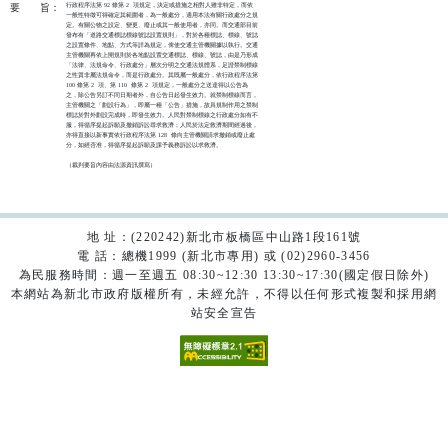
行政程序法第 92 條第 2  項規定，決定或措施之相對人雖非特定，而依

要
旨：
一般性特徵可得確定其範圍者，為一般處分，適用本法有關行政處分之規

定。有關公物之設定、變更、廢止或其一般使用者，亦同。而交通部目前

發布有「道路交通標誌標線號誌設置規則」，對於各種標誌、標線、號誌

之設置條件、地點、方式等詳為規定，俾使交通主管機關據以執行。交通

主管機關再依上開規則於各地點設置交通標誌、標線、號誌，由是乃形成

「法律、法規命令、行政處分」層次分明之交通法規體系，足證禁制標線

之性質非屬法規命令，而是行政處分。其既屬一般處分，依行政程序法第

100 條第 2  項、第 110  條第 2  項規定，一般處分之送達得以公告為

之，除公告另訂不同日期者外，自公告日起發生效力。就禁制標線而言，

主管機關之「劃設行為」，即屬一種「公告」措施，故具規制作用之禁制

標誌於對外劃設完成時，即發生效力。人民對禁制標線之行政處分如有不

服，得循序提起訴願及撤銷訴訟尋求救濟；人民於法定救濟期間經過後，

亦得直接以新事實依行政程序法第 128  條向主管機關請求撤銷或廢止處

分，如經否准，得循序提起訴願及課予義務訴訟以求救濟。

（裁判要旨內容由法源資訊撰寫）

地 址：(220242)新北市板橋區中山路1段161號
電 話：總機1999 (新北市專用) 或 (02)2960-3456
為民服務時間：週一至週五 08:30~12:30 13:30~17:30(國定假日除外)
本網站為新北市政府版權所有，未經允許，不得以任何形式複製和採用網
站安全宣告