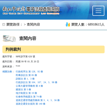
跳至主要內容
瀏覽路徑： >
查閱內容
瀏覽人數：68918615人
查閱內容
判例裁判
裁判字號：
98年訴字第 626 號
裁判日期：
民國 99 年 01 月 20 日
司法院
資料來源：
相關法條
：
行政程序法 第 128、92 條
民事訴訟法 第 85 條
訴願法 第 1、3 條
行政訴訟法 第 104、107、24、5、98 條
公寓大廈管理條例 第 4 條
建築法 第 5 條
地方制度法 第 19 條
社會秩序維護法 第 74 條
道路交通管理處罰條例 第 3、4、5、56 條
道路交通安全規則 第 140 條