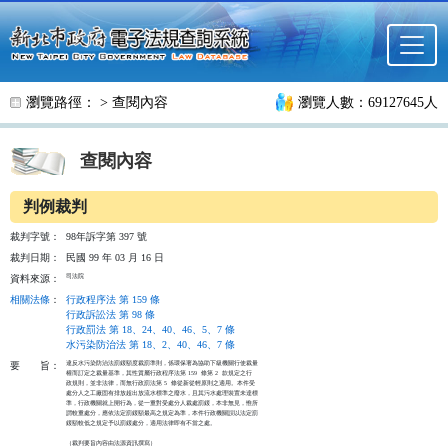
跳至主要內容
瀏覽路徑： >
查閱內容
瀏覽人數：69127645人
查閱內容
判例裁判
裁判字號：
98年訴字第 397 號
裁判日期：
民國 99 年 03 月 16 日
司法院
資料來源：
相關法條
：
行政程序法 第 159 條
行政訴訟法 第 98 條
行政罰法 第 18、24、40、46、5、7 條
水污染防治法 第 18、2、40、46、7 條
違反水污染防治法罰鍰額度裁罰準則，係環保署為協助下級機關行使裁量

要
旨：
權而訂定之裁量基準，其性質屬行政程序法第 159  條第 2  款規定之行

政規則，並非法律，而無行政罰法第 5  條從新從輕原則之適用。本件受

處分人之工廠固有排放超出放流水標準之廢水，且其污水處理裝置未達標

準，行政機關就上開行為，從一重對受處分人裁處罰鍰，本非無見，惟所

謂較重處分，應依法定罰鍰額最高之規定為準，本件行政機關誤以法定罰

鍰額較低之規定予以罰鍰處分，適用法律即有不當之處。

（裁判要旨內容由法源資訊撰寫）
