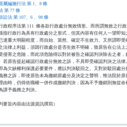
親屬編施行法 第 1、8 條
 第 77 條
訟法 第 107、6 、98 條
行政程序法第 111  條各款行政處分無效情形。而所謂無效之行政
係指行政行為具有行政處分之形式，但其內容有任何人一望即知之
已達重大明顯程度，而自始、當然、確定不生效力。又所謂即受確
之法律上利益，須因行政處分是否生效不明確，致原告在公法上之
受侵害之危險，而此項危險得以對於被告之確認判決除去之者，始
。若原告提起確認行政處分無效之訴，不具即受確認判決之法律上
即為欠缺權利保護必要要件，應以判決駁回之。又對於駁回處分提
義務之訴，即使原告未為撤銷原處分及決定之聲明，惟法院於原告
理由時，仍得依職權一併作成撤銷判決，因為不予撤銷則無從命被
為課予義務之判決。

判要旨內容由法源資訊撰寫）
