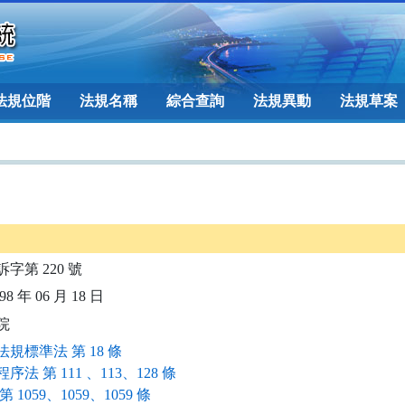
法規位階
法規名稱
綜合查詢
法規異動
法規草案
訴字第 220 號
8 年 06 月 18 日
院
規標準法 第 18 條
序法 第 111 、113、128 條
第 1059、1059、1059 條