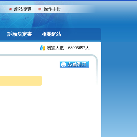
:::
網站導覽
操作手冊
訴願決定書
相關網站
瀏覽人數：68905692人