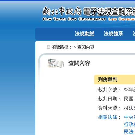
跳至主要內容
法規動態
法規體系
:::
瀏覽路徑： >
查閱內容
查閱內容
判例裁判
裁判字號：
98年
裁判日期：
民國 9
資料來源：
司法
相關法條
：
中央法
行政程
民法 