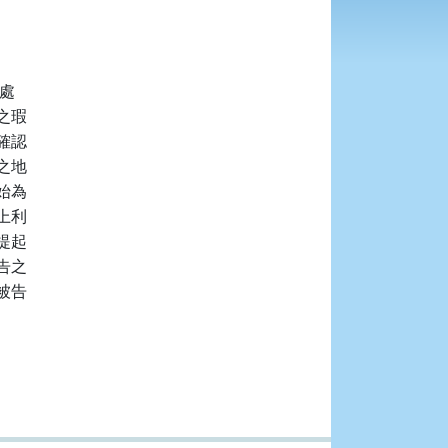
處

瑕

認

地

為

利

起

之

告
