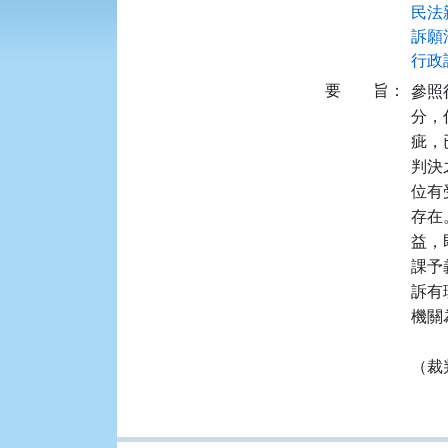
民法
訴願法
行政訴
要
旨：
參照
分，
疵，
判決
位有
存在
益，
課予
訴有
機關
（裁