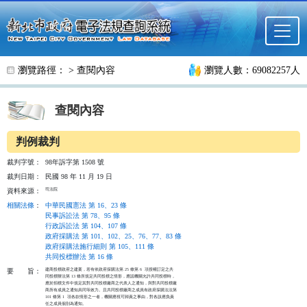
跳至主要內容
瀏覽路徑： >
查閱內容
瀏覽人數：69082257人
查閱內容
判例裁判
裁判字號：
98年訴字第 1508 號
裁判日期：
民國 98 年 11 月 19 日
司法院
資料來源：
相關法條
：
中華民國憲法 第 16、23 條
民事訴訟法 第 78、95 條
行政訴訟法 第 104、107 條
政府採購法 第 101、102、25、76、77、83 條
政府採購法施行細則 第 105、111 條
共同投標辦法 第 16 條
建商投標政府之建案，若有依政府採購法第 25 條第 6  項授權訂定之共

要
旨：
同投標辦法第 13 條所規定共同投標之情形，應認機關允許共同投標時，

應於招標文件中規定其對共同投標廠商之代表人之通知，與對共同投標廠

商所有成員之通知具同等效力。且共同投標廠商之成員有政府採購法法第

101 條第 1  項各款情形之一者，機關應視可歸責之事由，對各該應負責

任之成員個別為通知。
