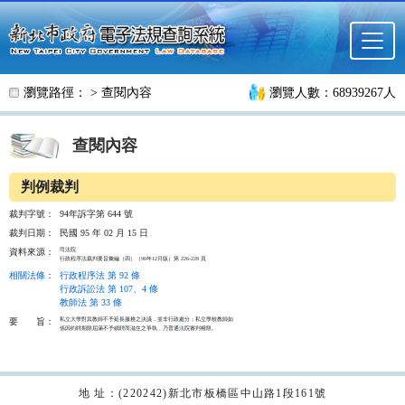
跳至主要內容
瀏覽路徑： >
查閱內容
瀏覽人數：68939267人
查閱內容
判例裁判
裁判字號：
94年訴字第 644 號
裁判日期：
民國 95 年 02 月 15 日
司法院

資料來源：
行政程序法裁判要旨彙編（四）（96年12月版）第 226-228 頁
相關法條
：
行政程序法 第 92 條
行政訴訟法 第 107、4 條
教師法 第 33 條
私立大學對其教師不予延長服務之決議，並非行政處分；私立學校教師如

要
旨：
係因約聘期限屆滿不予續聘而滋生之爭執，乃普通法院審判權限。

地 址：(220242)新北市板橋區中山路1段161號