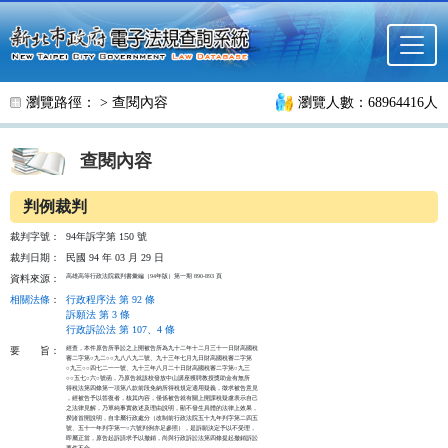
跳至主要內容
瀏覽路徑： >
查閱內容
瀏覽人數：68964416人
查閱內容
判例裁判
裁判字號：
94年訴字第 150 號
裁判日期：
民國 94 年 03 月 29 日
高雄高等行政法院裁判書彙編（94年版）第一期 890-893 頁
資料來源：
相關法條
：
行政程序法 第 92 條
訴願法 第 3 條
行政訴訟法 第 107、4 條
經查，本件原告所爭訟之上開被告所為九十二年十二月三十一日財高國稅

要
旨：
審二字第○九二○○九八八九二號、九十三年七月九日財高國稅審二字第

○九三○○四七二一一號、九十三年八月二十日財高國稅審二字第○九三

○○五七○六○號函，乃原告就該校發放中山講座獲聘教授獎助金有無所

得稅法第四條第一項第八款前段免納所得稅規定適用疑義，徵求被告意見

，經被告予以答復者，核其內容，僅係被告就有關上開課稅疑慮表示自己

之法律見解，乃單純事實敘述及理由說明，顯不發生具體的法律上效果，

揆諸首開說明，自非屬行政處分（改制前行政法院五十九年判字第二四五

號、五十一年判字第一○六號判例亦足參照），是訴願決定予以不受理，

即屬正當，原告起訴請求予以撤銷，尚與行政訴訟法第四條提起撤銷訴訟

要件不合。
