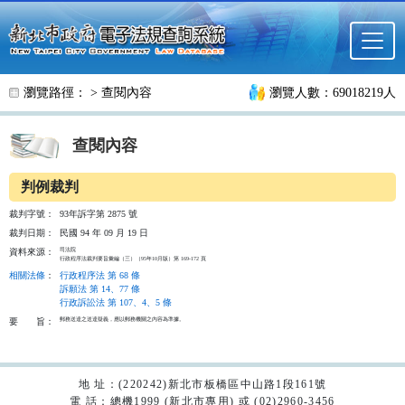
跳至主要內容
瀏覽路徑： >
查閱內容
瀏覽人數：69018219人
查閱內容
判例裁判
裁判字號：
93年訴字第 2875 號
裁判日期：
民國 94 年 09 月 19 日
司法院

資料來源：
行政程序法裁判要旨彙編（三）（95年10月版）第 169-172 頁
相關法條
：
行政程序法 第 68 條
訴願法 第 14、77 條
行政訴訟法 第 107、4、5 條
郵務送達之送達疑義，應以郵務機關之內容為準據。

要
旨：
地 址：(220242)新北市板橋區中山路1段161號
電 話：總機1999 (新北市專用) 或 (02)2960-3456