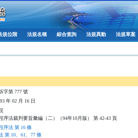
法規位階
法規名稱
綜合查詢
法規異動
法規草案
訴字第 777 號
3 年 02 月 16 日


程序法裁判要旨彙編（二）（94年10月版） 第 42-43 頁
序法 第 16 條
 第 10、61、77 條