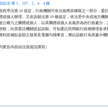
訟法 第 1、107、2、4、4 條
政程序法第 16 規定，行政機關可依法規將其權限之一部分，委託
體或個人辦理。又依訴願法第 10 條規定，依法受中央或地方機關
使公權力之團體或個人，以其團體或個人名義所為的行政處分，其
管轄，向原委託機關提起訴願。可知委託民間銀行統籌辦理各承辦
構利息補貼金額之核算及電腦勾稽事宜，應以該銀行為原處分機關
判要旨內容由法源資訊撰寫）
