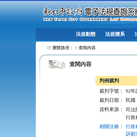
跳至主要內容
法規動態
法規體系
:::
瀏覽路徑： >
查閱內容
查閱內容
判例裁判
裁判字號：
92年
裁判日期：
民國 9
資料來源：
司法院
行政
相關法條
：
行政程
訴願法