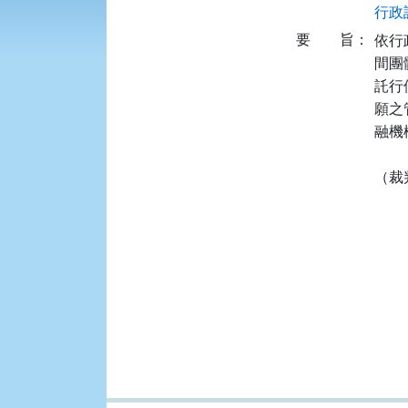
行政訴
要
旨：
依行
間團
託行
願之
融機
（裁