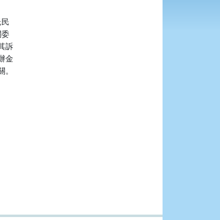
民

委

訴

金

。
