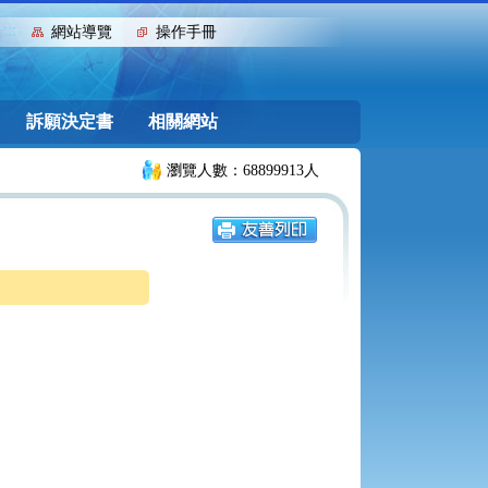
:::
網站導覽
操作手冊
訴願決定書
相關網站
瀏覽人數：68899913人