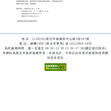
第四條但書之規定，移送管轄之行政執行處行政執行，而核無提起本件一

般給付之訴之必要，殆無疑義。

裁判法院：行政執行法 第 4、11 條

          行政訴訟法 第 8、107、116 條 (87.10.28)

          行政程序法 第 92 條 (89.12.27)

          訴願法 第 93 條 (89.06.14)

 (裁判要旨內容由法源資訊撰寫)

地 址：(220242)新北市板橋區中山路1段161號
電 話：總機1999 (新北市專用) 或 (02)2960-3456
為民服務時間：週一至週五 08:30~12:30 13:30~17:30(國定假日除外)
本網站為新北市政府版權所有，未經允許，不得以任何形式複製和採用網
站安全宣告