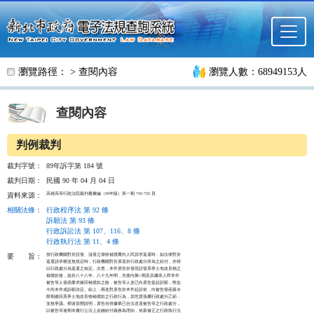
跳至主要內容
瀏覽路徑： >
查閱內容
瀏覽人數：68949153人
查閱內容
判例裁判
裁判字號：
89年訴字第 184 號
裁判日期：
民國 90 年 04 月 04 日
高雄高等行政法院裁判書彙編（90年版）第一期 745-750 頁
資料來源：
相關法條
：
行政程序法 第 92 條
訴願法 第 93 條
行政訴訟法 第 107、116、8 條
行政執行法 第 11、4 條
按行政機關對於誤發、溢發之徵收補償費向人民請求返還時，如法律對於

要
旨：
返還請求權並無規定時，行政機關對於原基於行政處分所為之給付，亦得

以行政處分為返還之核定。次查，本件原告於發現誤發系爭土地改良物之

補償款後，旋於八十八年、八十九年間，先後向陳○開及其繼承人即本件

被告等人發函要求繳回補償款之餘，被告等人並已向原告提起訴願，惟迄

今尚未作成訴願決定。綜上，兩造對原告於本件起訴前，向被告發函責令

限期繳回系爭土地改良物補償款之行政行為，其性質係屬行政處分乙節，

並無爭議。揆諸首開說明，原告自得據業已合法送達被告等之行政處分，

以被告等逾期未履行公法上金錢給付義務為理由，依新修正之行政執行法
