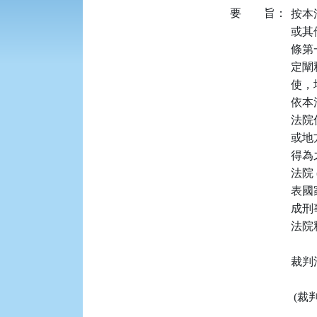
要
旨：
按本
或其
條第
定闡
使，
依本
法院
或地
得為
法院
表國
成刑
法院
裁判
 (