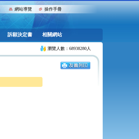
:::
網站導覽
操作手冊
訴願決定書
相關網站
瀏覽人數：68938280人