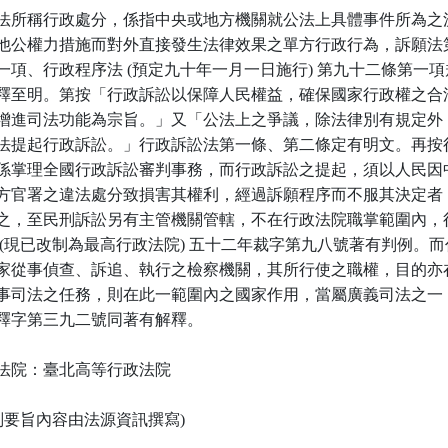
法所稱行政處分，係指中央或地方機關就公法上具體事件所為之決
他公權力措施而對外直接發生法律效果之單方行政行為，訴願法第
一項、行政程序法 (預定九十年一月一日施行) 第九十二條第一項規
釋至明。第按「行政訴訟以保障人民權益，確保國家行政權之合法
增進司法功能為宗旨。」又「公法上之爭議，除法律別有規定外，
法提起行政訴訟。」行政訴訟法第一條、第二條定有明文。再按行
係掌理全國行政訴訟審判事務，而行政訴訟之提起，須以人民因中
方官署之違法處分致損害其權利，經過訴願程序而不服其決定者，
之，至民刑訴訟另有主管機關管轄，不在行政法院職掌範圍內，行
 (現已改制為最高行政法院) 五十二年裁字第九八號著有判例。而代
家從事偵查、訴追、執行之檢察機關，其所行使之職權，目的亦在
事司法之任務，則在此一範圍內之國家作用，當屬廣義司法之一，
釋字第三九二號同著有解釋。

法院：臺北高等行政法院

裁判要旨內容由法源資訊撰寫)
