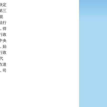
定

三



行

得

政

央

始

政



達

司
