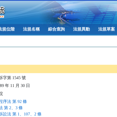
法規位階
法規名稱
綜合查詢
法規異動
法規草案
訴字第 1545 號
9 年 11 月 30 日
院
序法 第 92 條
 第 2、3 條
訟法 第 1、107、2 條