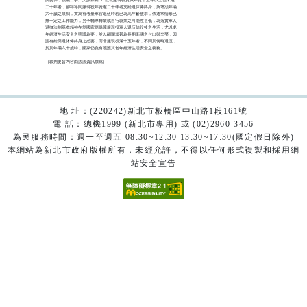
二十年者，卻得等同服現役年資逾二十年者支給退休俸終身，所增須年滿

六十歲之限制，實寓有考量軍官退伍時若已為高年齡族群，依通常情形已

無一定之工作能力，另予輔導轉業或自行就業之可能性甚低，為落實軍人

退撫法制基本精神在於國家應保障服現役軍人退伍除役後之生活，尤以老

年經濟生活安全之照護為要，並以酬謝其甚為長期衛國之付出與辛勞，因

認有給與退休俸終身之必要，而非服現役滿十五年者，不問其何時退伍，

於其年滿六十歲時，國家仍負有照護其老年經濟生活安全之義務。

（裁判要旨內容由法源資訊撰寫）

地 址：(220242)新北市板橋區中山路1段161號
電 話：總機1999 (新北市專用) 或 (02)2960-3456
為民服務時間：週一至週五 08:30~12:30 13:30~17:30(國定假日除外)
本網站為新北市政府版權所有，未經允許，不得以任何形式複製和採用網
站安全宣告