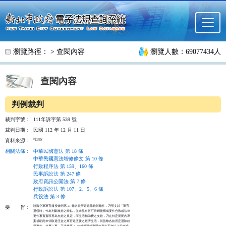
跳至主要內容
瀏覽路徑： >
查閱內容
瀏覽人數：69077434人
查閱內容
判例裁判
裁判字號：
111年訴字第 539 號
裁判日期：
民國 112 年 12 月 11 日
司法院
資料來源：
相關法條
：
中華民國憲法 第 18 條
中華民國憲法增修條文 第 10 條
行政程序法 第 159、160 條
民事訴訟法 第 247 條
政府資訊公開法 第 7 條
行政訴訟法 第 107、2、5、6 條
兵役法 第 3 條
陸海空軍軍官服役條例第 21 條各款所定退除給與條件，乃明文以「軍官

要
旨：
退伍時」作為判斷核給之時點，並未見有何可待嗣後構成要件合致或法律

要件事實實現再為支給之規定，而生活補助費之支給，乃在特定期間內專

案補助尚未領取退伍金之軍官退伍後之經濟生活，與該條各款所定退除給

與要件，核屬二事。又該條第 3  款就服現役實職年資十五年以上但未逾
