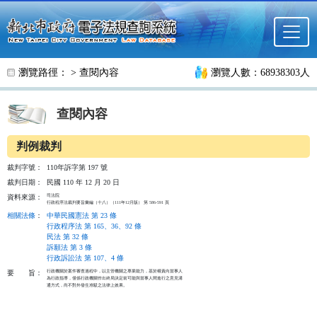
跳至主要內容
瀏覽路徑： >
查閱內容
瀏覽人數：68938303人
查閱內容
判例裁判
裁判字號：
110年訴字第 197 號
裁判日期：
民國 110 年 12 月 20 日
司法院

資料來源：
行政程序法裁判要旨彙編（十八）（111年12月版） 第 586-591 頁
相關法條
：
中華民國憲法 第 23 條
行政程序法 第 165、36、92 條
民法 第 32 條
訴願法 第 3 條
行政訴訟法 第 107、4 條
行政機關於案件審查過程中，以主管機關之專業能力，基於權責向當事人

要
旨：
為行政指導，僅係行政機關作出終局決定前可能與當事人間進行之意見溝

通方式，尚不對外發生准駁之法律上效果。 
