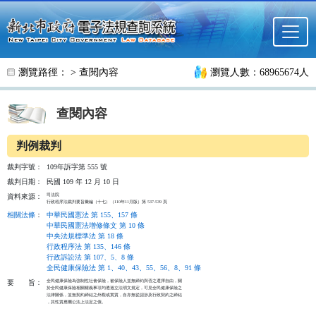
跳至主要內容
瀏覽路徑： >
查閱內容
瀏覽人數：68965674人
查閱內容
判例裁判
裁判字號：
109年訴字第 555 號
裁判日期：
民國 109 年 12 月 10 日
司法院

資料來源：
行政程序法裁判要旨彙編（十七）（110年11月版）第 537-539 頁
相關法條
：
中華民國憲法 第 155、157 條
中華民國憲法增修條文 第 10 條
中央法規標準法 第 18 條
行政程序法 第 135、146 條
行政訴訟法 第 107、5、8 條
全民健康保險法 第 1、40、43、55、56、8、91 條
全民健康保險為強制性社會保險，被保險人並無締約與否之選擇自由，關

要
旨：
於全民健康保險相關權義事項均透過立法明文規定，可見全民健康保險之

法律關係，並無契約締結之外觀或實質，自亦無從認涉及行政契約之締結

，其性質應屬公法上法定之債。
