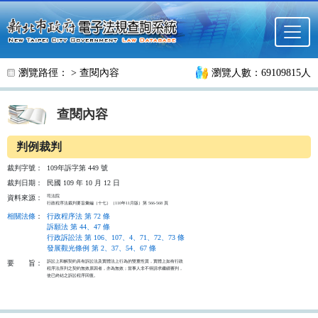
跳至主要內容
瀏覽路徑： >
查閱內容
瀏覽人數：69109815人
查閱內容
判例裁判
裁判字號：
109年訴字第 449 號
裁判日期：
民國 109 年 10 月 12 日
司法院

資料來源：
行政程序法裁判要旨彙編（十七）（110年11月版）第 566-568 頁
相關法條
：
行政程序法 第 72 條
訴願法 第 44、47 條
行政訴訟法 第 106、107、4、71、72、73 條
發展觀光條例 第 2、37、54、67 條
訴訟上和解契約具有訴訟法及實體法上行為的雙重性質，實體上如有行政

要
旨：
程序法所列之契約無效原因者，亦為無效；當事人非不得請求繼續審判，

使已終結之訴訟程序回復。
