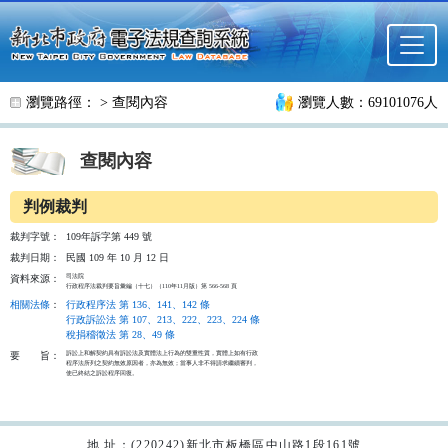
跳至主要內容
瀏覽路徑： >
查閱內容
瀏覽人數：69101076人
查閱內容
判例裁判
裁判字號：
109年訴字第 449 號
裁判日期：
民國 109 年 10 月 12 日
司法院

資料來源：
行政程序法裁判要旨彙編（十七）（110年11月版）第 566-568 頁
相關法條
：
行政程序法 第 136、141、142 條
行政訴訟法 第 107、213、222、223、224 條
稅捐稽徵法 第 28、49 條
訴訟上和解契約具有訴訟法及實體法上行為的雙重性質，實體上如有行政

要
旨：
程序法所列之契約無效原因者，亦為無效；當事人非不得請求繼續審判，

使已終結之訴訟程序回復。

地 址：(220242)新北市板橋區中山路1段161號