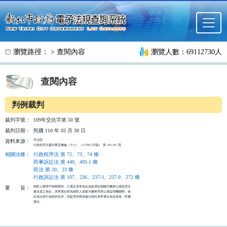
跳至主要內容
瀏覽路徑： >
查閱內容
瀏覽人數：69112730人
查閱內容
判例裁判
裁判字號：
109年交抗字第 50 號
裁判日期：
民國 110 年 03 月 30 日
司法院

資料來源：
行政程序法裁判要旨彙編（十八）（111年12月版） 第 185-187 頁
相關法條
：
行政程序法 第 72、73、74 條
民事訴訟法 第 449、495-1 條
民法 第 20、23 條
行政訴訟法 第 107、236、237-3、237-9、272 條
相對人辦理戶籍變更時，已選定系爭地址為監理站相關汽機車公路監理文

要
旨：
書送達之地址，系爭選址即為相對人駕駛汽機車而與公路監理機關間，彼

此為法律行為時的住所，則監理所將原處分因向系爭選址為送達者，即屬

適法。
