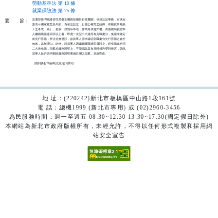
勞動基準法 第 19 條
就業保險法 第 25 條
交通部臺灣鐵路管理局臺北機務段屬於行政機關，係就法定事務，有決定

要
旨：
並表示國家意思於外部，為依法設立，行使公權力之組織，有權就所屬員

工之考成（績）、差假、勤惰等事項，作成考成通知書。而臺鐵局就當事

人繼續曠職達四日以上者，即應一次記二大過而為免職處分，免職未確定

前先行停職，於法並無違誤，故當事人請求確認免職處分先行停職之處分

無效，為無理由。此外，將當事人因繼續曠職達四日以上，經免職處分記

二大過免職，記載於服務證明上，不能認為其有具體權利受到侵害，因此

當事人起訴請求刪除服務證明書備註欄之記載，並無理由。

（裁判要旨內容由法源資訊撰寫）

地 址：(220242)新北市板橋區中山路1段161號
電 話：總機1999 (新北市專用) 或 (02)2960-3456
為民服務時間：週一至週五 08:30~12:30 13:30~17:30(國定假日除外)
本網站為新北市政府版權所有，未經允許，不得以任何形式複製和採用網
站安全宣告