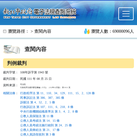
跳至主要內容
瀏覽路徑： >
查閱內容
瀏覽人數：69000096人
查閱內容
判例裁判
裁判字號：
108年訴字第 1943 號
裁判日期：
民國 111 年 08 月 25 日
司法院

資料來源：
行政程序法裁判要旨彙編（十九）（112年12月版） 第 8-11 頁
相關法條
：
行政程序法 第 11、110、34、129、111、15、2、128 條
民事訴訟法 第 386、387、385 條
訴願法 第 4、52、2、5 條
行政訴訟法 第 107、111、6、218、8 條
中央行政機關組織基準法 第 3、4、2、8 條
公教人員保險法 第 11 條
公務人員考績法 第 14、15 條
公務人員考績法施行細則 第 24、25 條
公務人員俸給法 第 21、17 條
公務人員請假規則 第 3 條