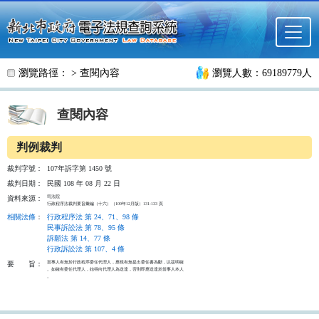
跳至主要內容
瀏覽路徑： >
查閱內容
瀏覽人數：69189779人
查閱內容
判例裁判
裁判字號：
107年訴字第 1450 號
裁判日期：
民國 108 年 08 月 22 日
司法院

資料來源：
行政程序法裁判要旨彙編（十六）（109年12月版）131-133 頁
相關法條
：
行政程序法 第 24、71、98 條
民事訴訟法 第 78、95 條
訴願法 第 14、77 條
行政訴訟法 第 107、4 條
當事人有無於行政程序委任代理人，應視有無提出委任書為斷，以茲明確

要
旨：
。如確有委任代理人，始得向代理人為送達，否則即應送達於當事人本人

。
