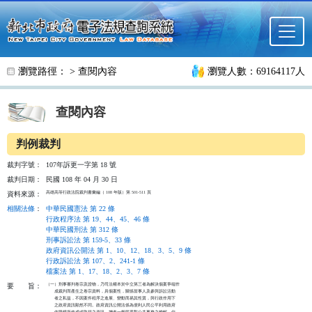
跳至主要內容
瀏覽路徑： >
查閱內容
瀏覽人數：69164117人
查閱內容
判例裁判
裁判字號：
107年訴更一字第 18 號
裁判日期：
民國 108 年 04 月 30 日
高雄高等行政法院裁判書彙編（ 108 年版）第 501-511 頁 
資料來源：
相關法條
：
中華民國憲法 第 22 條
行政程序法 第 19、44、45、46 條
中華民國刑法 第 312 條
刑事訴訟法 第 159-5、33 條
政府資訊公開法 第 1、10、12、18、3、5、9 條
行政訴訟法 第 107、2、241-1 條
檔案法 第 1、17、18、2、3、7 條
（一）刑事審判卷宗及證物，乃司法權本於中立第三者為解決個案爭端作

要
旨：
      成裁判而產生之卷宗資料，具個案性，關係當事人及參與訴訟活動

      者之私益，不因案件程序之進展、變動而易其性質，與行政作用下

      之政府資訊顯然不同。政府資訊公開法係為便利人民公平利用政府

      依職權所作成或取得之資訊，增進一般民眾對公共事務之瞭解、信
