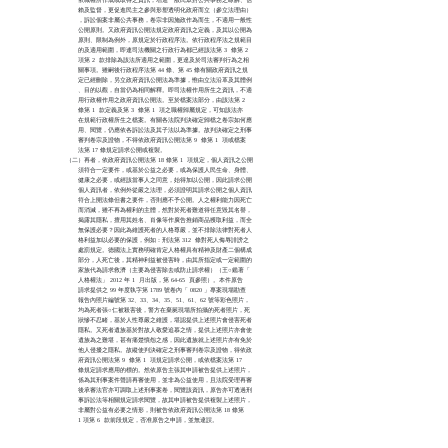
      賴及監督，更促進民主之參與形塑透明化政府而立（參立法理由）

      ，訴訟個案非屬公共事務，卷宗非因施政作為而生，不適用一般性

      公開原則。又政府資訊公開法規定政府資訊之定義，及其以公開為

      原則、限制為例外，原規定於行政程序法。依行政程序法之規範目

      的及適用範圍，即連司法機關之行政行為都已經該法第 3  條第 2

      項第 2  款排除為該法所適用之範圍，更遑及於司法審判行為之相

      關事項。雖嗣後行政程序法第 44 條、第 45 條有關政府資訊之規

      定已經刪除，另立政府資訊公開法為準據，惟由立法沿革及其體例

      、目的以觀，自當仍為相同解釋。即司法權作用所生之資訊，不適

      用行政權作用之政府資訊公開法。至於檔案法部分，由該法第 2

      條第 1  款定義及第 3  條第 1  項之職權歸屬規定，可知該法亦

      在規範行政權所生之檔案。有關各法院判決確定歸檔之卷宗如何應

      用、閱覽，仍應依各訴訟法及其子法以為準據。故判決確定之刑事

      審判卷宗及證物，不得依政府資訊公開法第 9  條第 1  項或檔案

      法第 17 條規定請求公開或複製。

（二）再者，依政府資訊公開法第 18 條第 1  項規定，個人資訊之公開

      須符合一定要件，或基於公益之必要，或為保護人民生命、身體、

      健康之必要，或經該當事人之同意，始得加以公開，因此請求公開

      個人資訊者，依例外從嚴之法理，必須證明其請求公開之個人資訊

      符合上開法條但書之要件，否則應不予公開。人之權利能力因死亡

      而消滅，雖不再為權利的主體，然對於死者難道得任意毀其名譽，

      揭露其隱私，擅用其姓名、肖像等作廣告推銷商品獲取利益，而全

      無保護必要？因此為維護死者的人格尊嚴，並不排除法律對死者人

      格利益加以必要的保護，例如：刑法第 312  條對死人侮辱誹謗之

      處罰規定。德國法上實務明確肯定人格權具有精神及財產二個構成

      部分，人死亡後，其精神利益被侵害時，由其所指定或一定範圍的

      家族代為請求救濟（主要為侵害除去或防止請求權）（王○鑑著「

      人格權法」 2012 年 1  月出版，第 64-65  頁參照）。本件原告

      請求提供之 99 年度執字第 1789 號卷內「 0820 」專案現場勘查

      報告內照片編號第 32、33、34、35、51、61、62 號等彩色照片，

      均為死者張○仁被殺害後，警方在棄屍現場所拍攝的死者照片，死

      狀慘不忍睹，基於人性尊嚴之維護，堪認提供上述照片會侵害死者

      隱私。又死者遺族基於對故人敬愛追慕之情，提供上述照片亦會使

      遺族為之難堪，甚有痛楚憤怨之感，因此遺族就上述照片亦有免於

      他人侵擾之隱私。故縱使判決確定之刑事審判卷宗及證物，得依政

      府資訊公開法第 9  條第 1  項規定請求公開，或依檔案法第 17 

      條規定請求應用的標的。然依原告主張其申請被告提供上述照片，

      係為其刑事案件聲請再審使用，並非為公益使用，且法院受理再審

      後承審法官亦可調取上述刑事案卷，閱覽該資訊，原告亦可透過刑

      事訴訟法等相關規定請求閱覽，故其申請被告提供複製上述照片，

      非屬對公益有必要之情形，則被告依政府資訊公開法第 18 條第 

      1 項第 6  款前段規定，否准原告之申請，並無違誤。
