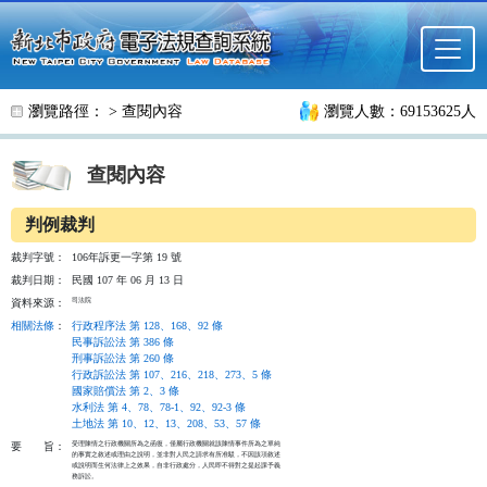
跳至主要內容
瀏覽路徑： >
查閱內容
瀏覽人數：69153625人
查閱內容
判例裁判
裁判字號：
106年訴更一字第 19 號
裁判日期：
民國 107 年 06 月 13 日
司法院
資料來源：
相關法條
：
行政程序法 第 128、168、92 條
民事訴訟法 第 386 條
刑事訴訟法 第 260 條
行政訴訟法 第 107、216、218、273、5 條
國家賠償法 第 2、3 條
水利法 第 4、78、78-1、92、92-3 條
土地法 第 10、12、13、208、53、57 條
受理陳情之行政機關所為之函復，僅屬行政機關就該陳情事件所為之單純

要
旨：
的事實之敘述或理由之說明，並非對人民之請求有所准駁，不因該項敘述

或說明而生何法律上之效果，自非行政處分，人民即不得對之提起課予義

務訴訟。
