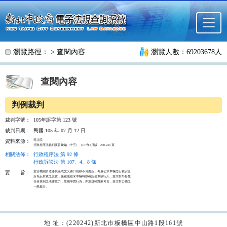
跳至主要內容
瀏覽路徑： >
查閱內容
瀏覽人數：69203678人
查閱內容
判例裁判
裁判字號：
105年訴字第 123 號
裁判日期：
民國 105 年 07 月 12 日
司法院

資料來源：
行政程序法裁判要旨彙編（十三）（107年4月版）230-234 頁
相關法條
：
行政程序法 第 92 條
行政訴訟法 第 107、4、8 條
主管機關於道路視距或交叉路口視線不良處所，考量公眾車輛之行駛安全

要
旨：
所為反射鏡之設置，僅在使往來車輛得以確認他車或行人，並未對外發生

任何規制之法律效力，故屬事實行為，亦無規範對象可言，並非對公物之

一般處分。

地 址：(220242)新北市板橋區中山路1段161號