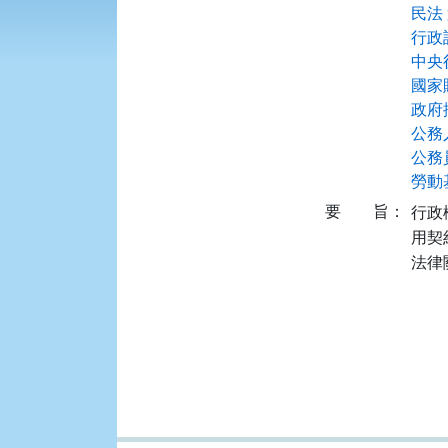
民法 
行政訴
中央行
國家賠
政府採
公務人
公務員
勞動
要
旨：
行政
用契
法律