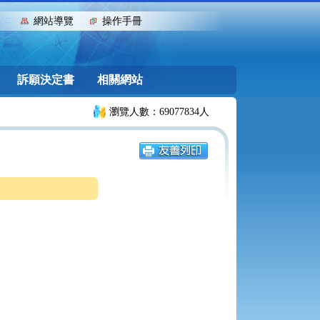
:::
網站導覽
操作手冊
訴願決定書
相關網站
瀏覽人數：69077834人