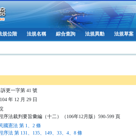
法規位階
法規名稱
綜合查詢
法規異動
法規草案
年訴更一字第 41 號
04 年 12 月 29 日


程序法裁判要旨彙編（十二）（106年12月版）590-599 頁
國憲法 第 1、2 條
序法 第 131、135、149、33、4、8 條