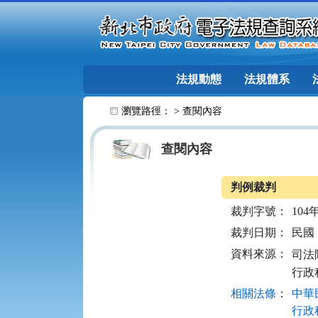
跳至主要內容
法規動態
法規體系
:::
瀏覽路徑： >
查閱內容
查閱內容
判例裁判
裁判字號：
104
裁判日期：
民國 1
資料來源：
司法院
行政
相關法條
：
中華民
行政程