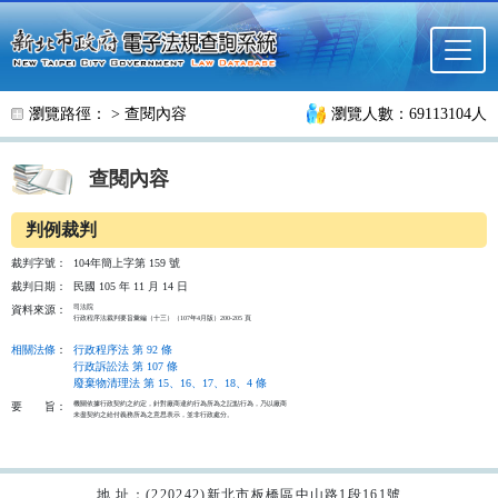
跳至主要內容
瀏覽路徑： >
查閱內容
瀏覽人數：69113104人
查閱內容
判例裁判
裁判字號：
104年簡上字第 159 號
裁判日期：
民國 105 年 11 月 14 日
司法院                                                      

資料來源：
行政程序法裁判要旨彙編（十三）（107年4月版）200-205 頁

相關法條
：
行政程序法 第 92 條
行政訴訟法 第 107 條
廢棄物清理法 第 15、16、17、18、4 條
機關依據行政契約之約定，針對廠商違約行為所為之記點行為，乃以廠商

要
旨：
未盡契約之給付義務所為之意思表示，並非行政處分。

地 址：(220242)新北市板橋區中山路1段161號