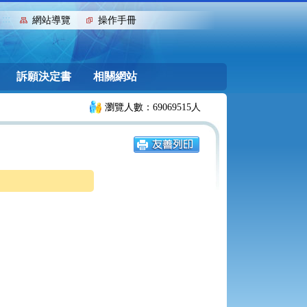
:::
網站導覽
操作手冊
訴願決定書
相關網站
瀏覽人數：69069515人