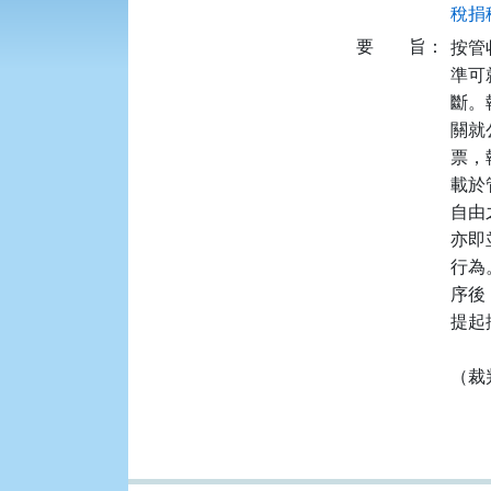
稅捐稽
要
旨：
按管
準可
斷。
關就
票，
載於
自由
亦即
行為
序後
提起
（裁