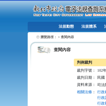
跳至主要內容
法規動態
法規體系
:::
瀏覽路徑： >
查閱內容
查閱內容
判例裁判
裁判字號：
102
裁判日期：
民國 1
資料來源：
司法
相關法條
：
行政程
行政訴
行政執