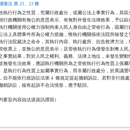
徵法 第 23、23 條
收執行行為之性質，究屬行政處分，或屬公法上事實行為，其區分
就行政機關有無公的意思表示、有無對外發生法律效果，予以綜合
執行機關使用公權力強制拘束人民人身自由之管收行為，固屬行政
公法上具體事件所為公權力措施，惟執行機關係依法院所核發之管
執行法院裁決之命令，其執行內容、執行處所、抗告救濟方法，均
管收票上，並無公的意思表示；且管收執行行為僅發生剝奪人民人
之事實結果，對於人民之權利、義務、法律上地位，未發生變動性
並無發生法效果，應認執行機關所為之管收執行行為性質上係屬事
。是執行行為性質上如屬事實行為，而非屬行政處分，於異議聲明
，自不能依行政訴訟法第 4  條規定提起撤銷訴訟。若對非行政處
撤銷訴訟，核有起訴不合法情形，應予駁回。

判要旨內容由法源資訊撰寫）
