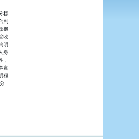
標

判

機

收

明

身

，

實

程

分
