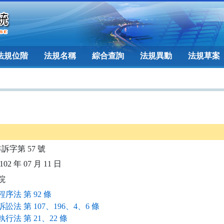
法規位階
法規名稱
綜合查詢
法規異動
法規草案
年訴字第 57 號
02 年 07 月 11 日
院
序法 第 92 條
訟法 第 107、196、4、6 條
行法 第 21、22 條