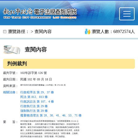
跳至主要內容
瀏覽路徑： >
查閱內容
瀏覽人數：68972574人
查閱內容
判例裁判
裁判字號：
102年訴字第 126 號
裁判日期：
民國 102 年 09 月 18 日
臺中高等行政法院裁判書彙編（102年版）第 270-306 頁
資料來源：
相關法條
：
行政程序法 第 29、37 條
民法 第 812、813 條
行政訴訟法 第 107、4 條
行政執行法 第 29 條
強制執行法 第 29 條
廢棄物清理法 第 28、30、41、46、53、71 條
本件原處分係命原告就系爭事業廢棄物提出「有害事業廢棄物 253.66 公

要
旨：
噸清理計畫書」，其與代履行處分乃分屬前後程序處分，於前程序處分不

履行時，被告方有作成後程序處分之可能。倘該清除義務已由被告代原告

履行，則原告之清除義務即依法轉換為被告代原告履行所生清理、改善及

衍生之必要費用之繳納義務，亦即原告已無提送「清理計畫書」之義務，

原告再依原處分向被告提送「清理計畫書」即已無實益。
