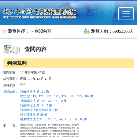
跳至主要內容
瀏覽路徑： >
查閱內容
瀏覽人數：69053306人
查閱內容
判例裁判
裁判字號：
101年訴字第 47 號
裁判日期：
民國 101 年 12 月 11 日
司法院
資料來源：
相關法條
：
行政程序法 第 131 條
民法 第 113、128、129、172、174、176、179、182 條
行政訴訟法 第 107、22、44 、8 條
行政執行法 第 11、2 條
行政執行法施行細則 第 2 條
稅捐稽徵法 第 28 條
廢棄物清理法 第 1、11、2、24、4、5、50、66 條
按提起任何訴訟，請求法院裁判，應以有權利保護必要為前提，即所請求

要
旨：
者有依法院判決以實現之必要性及實效性而言，具備權利保護必要者，其

起訴始有值得權利保護之利益存在，苟欠缺權利保護必要之訴之利益，法

院應以判決駁回之。是以，直轄市或縣（市）政府為地方廢棄物清理之主

管機關；至該政府所屬環境保護局、鄉（鎮、市）公所負有依法執行各該
