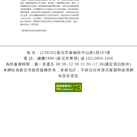
地區一般廢棄物清除工作之權責。而為執行一般廢棄物之清除、處理，主

管機關則有依法徵收一般廢棄物清除處理費之權限，故對於未繳納廢棄物

清除處理費者，主管機關自可以行政處分之方式命其繳納，或亦得於履行

期限屆滿後，移送行政執行處就義務人之財產強制執行，尚無提起給付訴

訟之必要，如行政機關放棄自身之行政作為手段，或自認其命人民為財產

上給付之表示，非行政處分，而訴諸法院判決之強制作用來完成其自身應

負之行政任務，即難謂在行政訴訟制度上具有權利保護之必要性，提起一

般給付訴訟，應予駁回。

（裁判要旨內容由法源資訊撰寫）

地 址：(220242)新北市板橋區中山路1段161號
電 話：總機1999 (新北市專用) 或 (02)2960-3456
為民服務時間：週一至週五 08:30~12:30 13:30~17:30(國定假日除外)
本網站為新北市政府版權所有，未經允許，不得以任何形式複製和採用網
站安全宣告