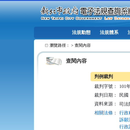
跳至主要內容
法規動態
法規體系
:::
瀏覽路徑： >
查閱內容
查閱內容
判例裁判
裁判字號：
101
裁判日期：
民國 1
資料來源：
司法
相關法條
：
行政程
訴願法
行政訴