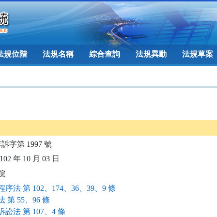
法規位階
法規名稱
綜合查詢
法規異動
法規草案
年訴字第 1997 號
02 年 10 月 03 日
院
序法 第 102、174、36、39、9 條
 第 55、96 條
訟法 第 107、4 條