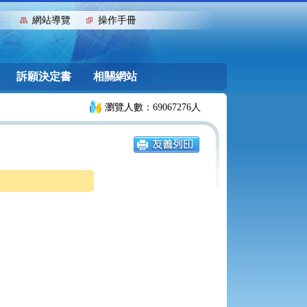
:::
網站導覽
操作手冊
訴願決定書
相關網站
瀏覽人數：69067276人