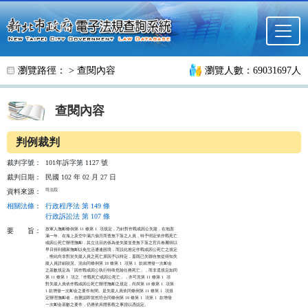
跳至主要內容
瀏覽路徑： >
查閱內容
瀏覽人數：69031697人
查閱內容
判例裁判
裁判字號：
101年訴字第 1127 號
裁判日期：
民國 102 年 02 月 27 日
司法院
資料來源：
相關法條
：
行政程序法 第 149 條
行政訴訟法 第 107 條
按軍人撫卹條例第 11 條第 1  項規定，乃針對作戰或因公失蹤，在地面

要
旨：
滿一年、在海上及空中滿六個月而查無下落之人員，特予明定依作戰死亡

或因公死亡辦理撫卹，其立法目的係為使失蹤並查無下落之官兵眷屬得以

早日得到國家撫卹以免生活遭逢困境，而設此推定作戰或因公死亡之規定

，惟此尚非對於失蹤人員之死亡原因予以特定，蓋既已失聯自無從得知失

蹤人員詳細狀況。況由同條例第 18 條第 1  項第 1  款就增發一次卹金

之基數規定為「因作戰或因公執行特殊危險任務死亡」，而非逕規定如同

第 11 條第 1  項之「作戰死亡或因公死亡」，亦可見第 11 條第 1  項

對失蹤人員依作戰或因公死亡辦理撫卹之規定，尚與第 18 條第 1  項第

1 款增發一次卹金之要件有間。是失蹤人員依同條例第 11 條第 1  項規

定辦理撫卹者，自難認即當然符合同條例第 18 條第 1  項第 1  款增發

一次卹金基數之要件，仍應依具體客觀之事證以憑認定。
