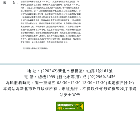
按檢察官依刑事訴訟法第 253  條之 1  規定所為緩起訴處分之性質，乃

要
旨：
附條件之便宜不起訴處分；檢察官為緩起訴處分時，依同法第 253  條之

2 第 1  項規定，對被告所為之措施及課予之負擔，係一種特殊之處遇措

施，並非刑罰。故一行為同時觸犯刑事法律及違反行政法上義務規定，經

檢察官為緩起訴處分確定後，行政機關自得依違反行政法上義務規定裁處

。次按稅務違章案件裁罰金額或倍數參考表係主管機關對所屬機關及公務

員頒訂作為裁量之基準，而將各種違章情形依其情節類型化，分別適用不

同之裁罰金額或倍數。因此凡與參考表類型相同者，裁罰機關如認為該個

案並無特殊之處，而依參考表之金額或倍數予以裁罰，其裁量理由與參考

表相同者在處分書上可予省略。是以系爭裁罰參考表，乃上級機關為協助

下級機關或屬官，依職權為規範機關內部運作，所為非直接對外發生法規

範效力之裁量基準性行政規則。其具有拘束訂定機關，其下級機關及屬官

之效力。參照該裁罰參考表之使用說須知明可知，裁罰機關就一般違章類

型化之案件，依該參考表裁罰，尚難認有裁量怠惰之違法。

（裁判要旨內容由法源資訊撰寫）

地 址：(220242)新北市板橋區中山路1段161號
電 話：總機1999 (新北市專用) 或 (02)2960-3456
為民服務時間：週一至週五 08:30~12:30 13:30~17:30(國定假日除外)
本網站為新北市政府版權所有，未經允許，不得以任何形式複製和採用網
站安全宣告