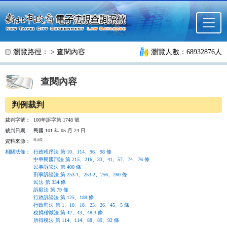
跳至主要內容
瀏覽路徑： >
查閱內容
瀏覽人數：68932876人
查閱內容
判例裁判
裁判字號：
100年訴字第 1748 號
裁判日期：
民國 101 年 05 月 24 日
司法院
資料來源：
相關法條
：
行政程序法 第 10、114、96、98 條
中華民國刑法 第 215、216、33、41、57、74、76 條
民事訴訟法 第 400 條
刑事訴訟法 第 253-1、253-2、256、260 條
民法 第 334 條
訴願法 第 79 條
行政訴訟法 第 125、189 條
行政罰法 第 1、10、18、23、26、45、5 條
稅捐稽徵法 第 42、43、48-3 條
所得稅法 第 114、114、88、89、92 條