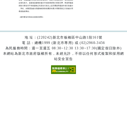
起發生效力。是縱使該建物於處分作成前業經執行拆除完畢，惟違章建築

拆除大隊並非不得就建物之性質在行政法上是否屬違章建築作成行政處分

，準此，自難謂該處分因建物經拆除係屬具有重大明顯瑕疵之行政處分而

構成無效事由。

（裁判要旨內容由法源資訊撰寫）

地 址：(220242)新北市板橋區中山路1段161號
電 話：總機1999 (新北市專用) 或 (02)2960-3456
為民服務時間：週一至週五 08:30~12:30 13:30~17:30(國定假日除外)
本網站為新北市政府版權所有，未經允許，不得以任何形式複製和採用網
站安全宣告