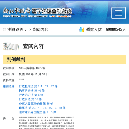
跳至主要內容
瀏覽路徑： >
查閱內容
瀏覽人數：69080545人
查閱內容
判例裁判
裁判字號：
100年訴字第 1065 號
裁判日期：
民國 100 年 11 月 10 日
司法院
資料來源：
相關法條
：
行政程序法 第 111、21、22 條
民事訴訟法 第 40 條
行政訴訟法 第 6 條
行政罰法 第 16 條
公寓大廈管理條例 第 56 條
建築法 第 25、4 、78、86、9、98 條
違章建築處理辦法 第 2、5 條
地方政府違章建築拆除大隊所為之處分，係認定建物為未經申請建築許可

要
旨：
擅自建造，違反建築法第 25 條、第 86 條暨違章建築處理辦法第 5  條

等相關規定，屬違章建築，核其內容，性質上屬確認處分，為對建物之性

質在法律上具有重要意義事項之認定，此一認定直接影響行政法上法律效

果者；且確認處分於其內容涉及過去時，其效力得溯及既往，並自通知時
