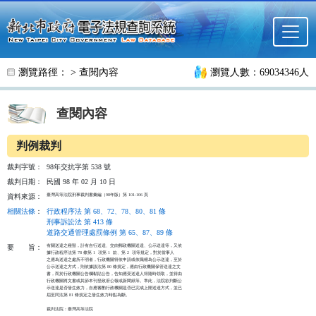
跳至主要內容
瀏覽路徑： >
查閱內容
瀏覽人數：69034346人
查閱內容
判例裁判
裁判字號：
98年交抗字第 538 號
裁判日期：
民國 98 年 02 月 10 日
臺灣高等法院刑事裁判書彙編（98年版）第 101-106 頁
資料來源：
相關法條
：
行政程序法 第 68、72、78、80、81 條
刑事訴訟法 第 413 條
道路交通管理處罰條例 第 65、87、89 條
有關送達之種類，計有自行送達、交由郵政機關送達、公示送達等，又依

要
旨：
據行政程序法第 78 條第 1  項第 1  款、第 2  項等規定，對於當事人

之應為送達之處所不明者，行政機關得依申請或依職權為公示送達，至於

公示送達之方式，則依據該法第 80 條規定，應由行政機關保管送達之文

書，而於行政機關公告欄黏貼公告，告知應受送達人得隨時領取，並得由

行政機關將文書或其節本刊登政府公報或新聞紙等。準此，法院欲判斷公

示送達是否發生效力，自應審酌行政機關是否已完成上開送達方式，並已

屆至同法第 81 條規定之發生效力時點為斷。

裁判法院：臺灣高等法院
