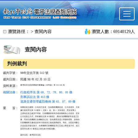
跳至主要內容
瀏覽路徑： >
查閱內容
瀏覽人數：69140129人
查閱內容
判例裁判
裁判字號：
98年交抗字第 512 號
裁判日期：
民國 98 年 02 月 10 日
臺灣高等法院刑事裁判書彙編（98年版）第 101-106 頁
資料來源：
相關法條
：
行政程序法 第 68、72、78、80、81 條
刑事訴訟法 第 413 條
道路交通管理處罰條例 第 65、87、89 條
有關送達之種類，計有自行送達、交由郵政機關送達、公示送達等，又依

要
旨：
據行政程序法第 78 條第 1  項第 1  款、第 2  項等規定，對於當事人

之應為送達之處所不明者，行政機關得依申請或依職權為公示送達，至於

公示送達之方式，則依據該法第 80 條規定，應由行政機關保管送達之文

書，而於行政機關公告欄黏貼公告，告知應受送達人得隨時領取，並得由

行政機關將文書或其節本刊登政府公報或新聞紙等。準此，法院欲判斷公

示送達是否發生效力，自應審酌行政機關是否已完成上開送達方式，並已

屆至同法第 81 條規定之發生效力時點為斷。

裁判法院：臺灣高等法院
